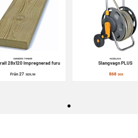
VARBERG TIMBER
HOZELOCK
rall 28x120
Impregnerad furu
Slangvagn
PLUS
27
868
Från
SEK
/M
SEK