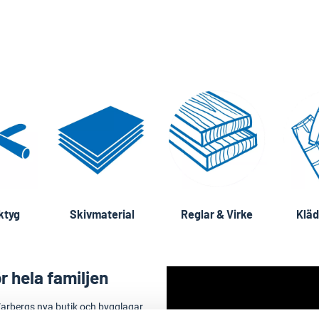
ktyg
Skivmaterial
Reglar & Virke
Kläd
r hela familjen
arbergs nya butik och bygglagar