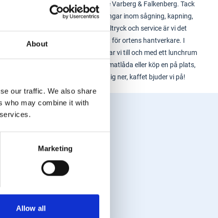
sortimentet i både Varberg & Falkenberg. Tack
vare helhetslösningar inom sågning, kapning,
transport, profiltryck och service är vi det
självklara valet för ortens hantverkare. I
About
Varbergsbutiken har vi till och med ett lunchrum
- ta med din egen matlåda eller köp en på plats,
mikra och slå dig ner, kaffet bjuder vi på!
se our traffic. We also share
ers who may combine it with
 services.
Marketing
Allow all