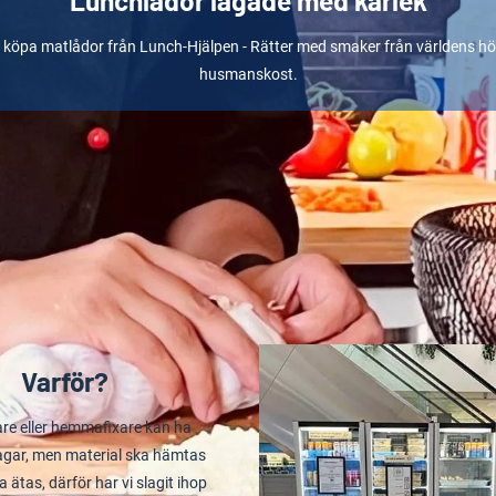
Lunchlådor lagade med kärlek
 köpa matlådor från Lunch-Hjälpen - Rätter med smaker från världens h
husmanskost.
Varför?
are eller hemmafixare kan ha
agar, men material ska hämtas
 ätas, därför har vi slagit ihop