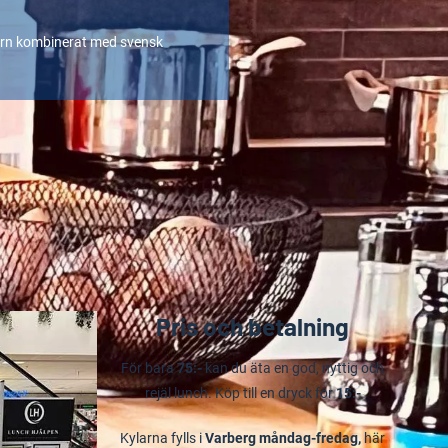
örn kombinerat med svensk
Pris och betalning
För bara
75:-
kan du äta en god, nyttig och
rejäl lunch. Köp till en dryck för
15:-
Kylarna fylls i
Varberg måndag-fredag,
här