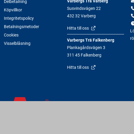
Varbergs Trä Varberg
Delbetalning
Susvindsvägen 22
Köpvillkor
432 32 Varberg
Integritetspolicy
Betalningsmetoder
Hitta till oss
Lö
Cookies
rö
Varbergs Trä Falkenberg
Visselblåsning
Plankagårdsvägen 3
311 45 Falkenberg
Hitta till oss