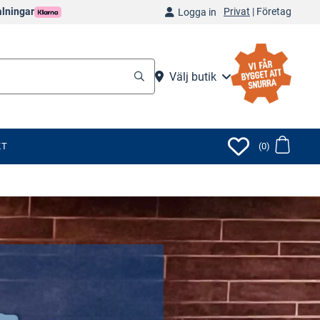
Privat
|
Företag
alningar
Logga in
Välj butik
KT
(0)