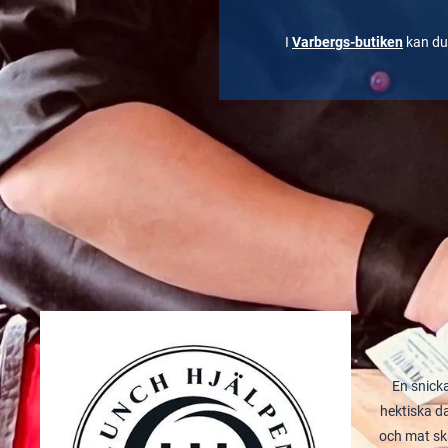
I
Varbergs-butiken
kan du
En snick
hektiska d
och mat ska