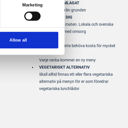
FÄRSKT & HEMLAGAT
Marketing
All mat lagas från grunden
NYTTIGT FÖR DIG
God kvalité på maten. Lokala och svenska
råvaror valda med omsorg
PRISVÄNLIGT
Allow all
God mat skall inte behöva kosta för mycket
VARIATION
Varje vecka kommer en ny meny
VEGETARISKT ALTERNATIV
Skall alltid finnas ett eller flera vegetariska
alternativ på menyn för er som föredrar
vegetariska lunchlådor