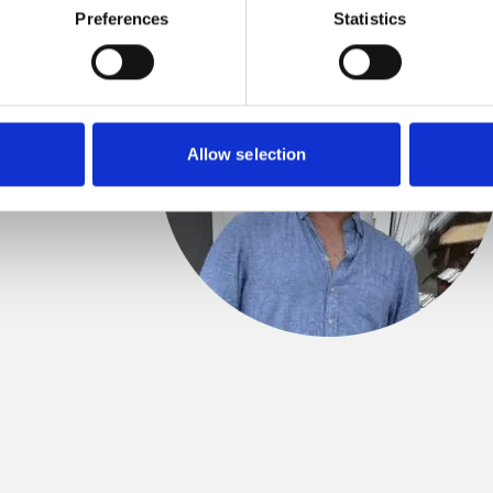
Preferences
Statistics
8 år
ationer
or till
spara
Allow selection
s meny