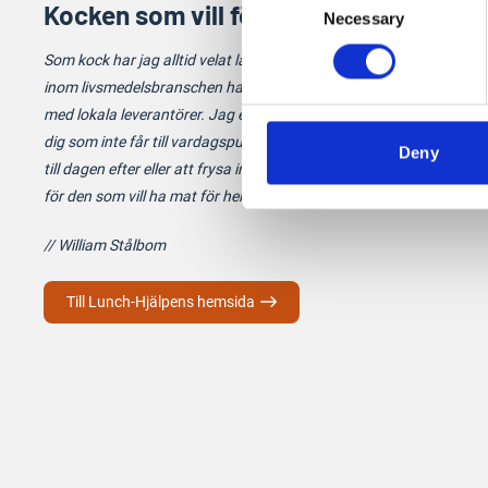
Kocken som vill förändra
Necessary
Selection
Som kock har jag alltid velat laga god mat med hög kvalité, mina 1
inom livsmedelsbranschen har gjort att jag har byggt upp goda rel
med lokala leverantörer. Jag erbjuder goda och prisvänliga lunchlåd
dig som inte får till vardagspusslet. Lunchlådorna är perfekta att 
Deny
till dagen efter eller att frysa in. Eller varför inte köpa hela veckan
för den som vill ha mat för hela veckan.
// William Stålbom
Till Lunch-Hjälpens hemsida