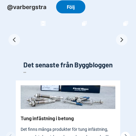
Det senaste från Byggbloggen
Tung infästning i betong
Byg
bad
Det finns många produkter för tung infästning,
En b