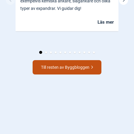
exempelvis kemiska ankare, slagankare och olika
ocks
typer av expandrar. Vi guidar dig!
hem.
Läs mer
Till resten av Byggbloggen