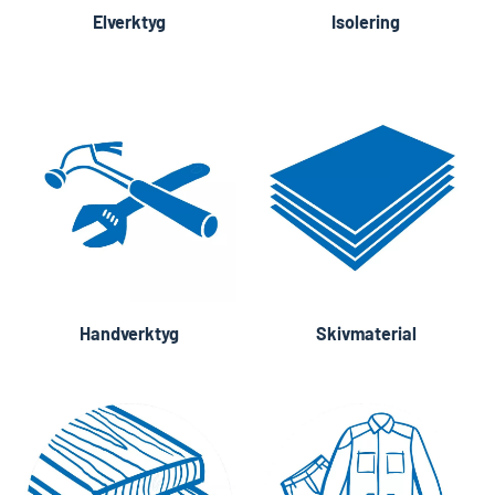
Elverktyg
Isolering
Handverktyg
Skivmaterial