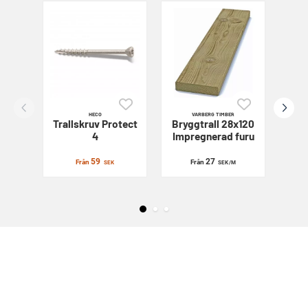
HECO
VARBERG TIMBER
Trallskruv
Protect
Bryggtrall 28x120
Sl
4
Impregnerad furu
59
27
Från
Från
SEK
SEK
/M