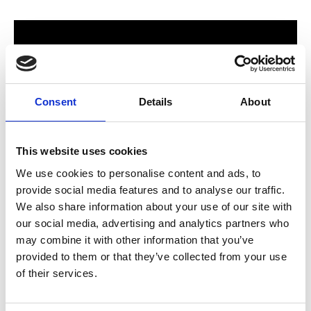
Consent
Details
About
This website uses cookies
We use cookies to personalise content and ads, to
provide social media features and to analyse our traffic.
För hela familjen
We also share information about your use of our site with
our social media, advertising and analytics partners who
2024 stod Varbergs nya butik och bygglagar klart. Förmodligen
may combine it with other information that you’ve
ett av Sveriges mest välsorterade byggvaruhus som välkomnar
provided to them or that they’ve collected from your use
både dig som konsument och proffskund. Varbergs Trä har allt
of their services.
som behövs för att bygga, renovera och utveckla ditt hem.