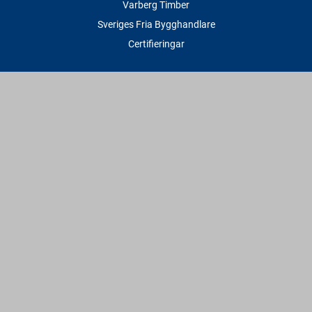
Varberg Timber
Sveriges Fria Bygghandlare
Certifieringar
Tjänster
Transport & Leverans
Gratis lånesläp
Rithjälp
Såg- & Hyvelservice
Beräknings- & Bygghjälp
Företagstjänster
Sponsring
Villkor & Fakta