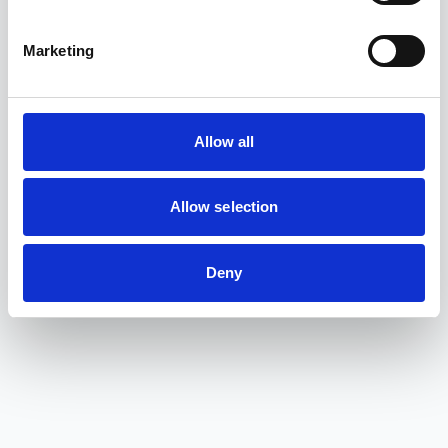
priser. Flexibilitetenvid nybeställning är också näst intill utan
begränsingar.
Marketing
VillaFönster är en del av Varbergs Trä AB.
Till VillaFönster
Allow all
Allow selection
Deny