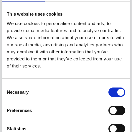
Inom bolaget
This website uses cookies
We use cookies to personalise content and ads, to
provide social media features and to analyse our traffic.
We also share information about your use of our site with
our social media, advertising and analytics partners who
may combine it with other information that you’ve
VillaFönster har fnnits sedan 2008 och är idag en rikstäckande
provided to them or that they’ve collected from your use
leverantör av fönster och dörrar. Sveriges bredaste fönsterlager
of their services.
ligger ute på Varberg Nord, här lagerförs över 500 olika varianter
av fönster, totalt 8000 olika enheter. På alla lagerfönster kan olika
tillval utföras på endast 5 arbetsdagar och den ena fabriken kan
Consent
leverara nyproducerade fönster inom 3 veckor.
Necessary
Selection
Detta gör VillaFönster till den leverantör i Sverige som har i
Preferences
särklass bäst leveranstid.
Sortimentet präglas av en hög kvalitet till konkurrenskraftiga
Statistics