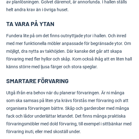
av planlösningen. Golvet däremot, är annorlunda. I hallen ställs
helt andra krav än i övriga huset.
TA VARA PÅ YTAN
Fundera lite på om det finns outnyttjade ytor i hallen. Och inred
med mer funktionella möbler anpassade för begränsade ytor. Om
möjligt, dra nytta av takhöjden. Där kanske det går att skapa
förvaring med fler hyllor och skåp. Kom också ihåg att en liten hall
känns större med ljusa färger och stora speglar.
SMARTARE FÖRVARING
Utgå ifrån era behov när du planerar
förvaringen
. Är ni många
som ska samsas på liten yta krävs förstås mer förvaring och att
organisera förvaringen bättre. Skåp och garderober med många
fack och lådor underlättar letandet. Det finns många praktiska
förvaringsmöbler med dold förvaring, till exempel i sittbänkar med
förvaring inuti, eller med skoställ under.