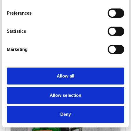
grund, behöver man ha vä...
Preferences
Läs mer
Statistics
Marketing
BYGG ETT WALK-IN SKAFFERI
Allow all
I stället för ett blygsamt skafferiskåp intill
kyl-/fryskombinationen väljer många idag att planera in ett
riktigt skafferi, som man kan gå in i nä...
Allow selection
Läs mer
Deny