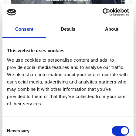
LAGER PÅ LAGER
Consent
Details
About
Vårt nordiska klimat erbjuder både minusgrader, nederbörd
och kalla vindar på vintrarna.
This website uses cookies
Läs mer
We use cookies to personalise content and ads, to
provide social media features and to analyse our traffic.
We also share information about your use of our site with
our social media, advertising and analytics partners who
may combine it with other information that you’ve
provided to them or that they’ve collected from your use
of their services.
TILLÄGGSISOLERA RÄTT
För att minimera energiförluster genom det som ibland kallas
Consent
klimatskalet på ett hus, tak, fasad, fönster, ytterdörrar och
Necessary
Selection