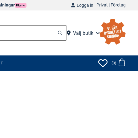
Privat
|
Företag
alningar
Logga in
Välj butik
KT
(0)