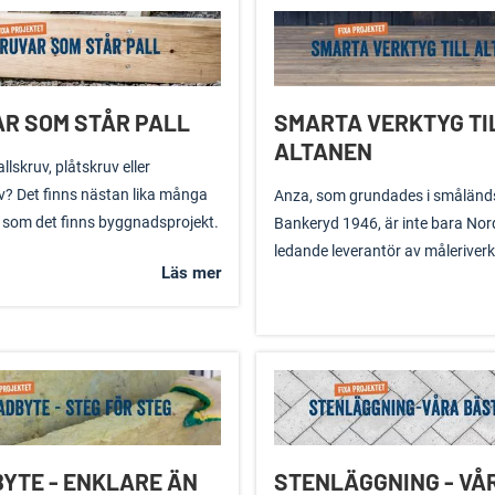
R SOM STÅR PALL
SMARTA VERKTYG TI
ALTANEN
allskruv, plåtskruv eller
? Det finns nästan lika många
Anza, som grundades i småländ
 som det finns byggnadsprojekt.
Bankeryd 1946, är inte bara No
ledande leverantör av måleriverk
Läs mer
YTE - ENKLARE ÄN
STENLÄGGNING - VÅ