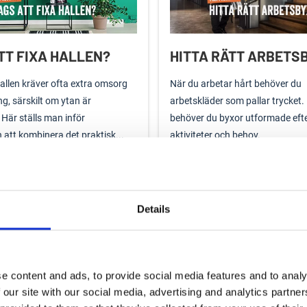
TT FIXA HALLEN?
HITTA RÄTT ARBETS
hallen kräver ofta extra omsorg
När du arbetar hårt behöver du
ng, särskilt om ytan är
arbetskläder som pallar trycket.
Här ställs man inför
behöver du byxor utformade efte
att kombinera det praktisk...
aktiviteter och behov.
Läs mer
Details
ERA BADRUM
FEM VINTERFAVORIT
e content and ads, to provide social media features and to analy
 our site with our social media, advertising and analytics partn
veringar är rätt stora projekt
Med vintern på ingång kan det va