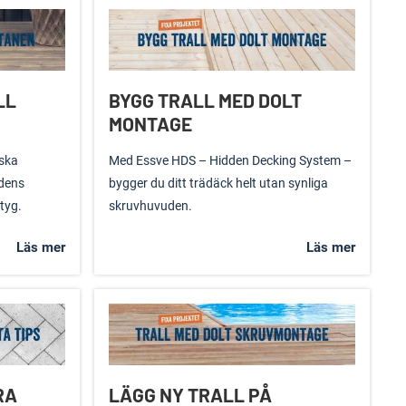
LL
BYGG TRALL MED DOLT
MONTAGE
ska
Med Essve HDS – Hidden Decking System –
rdens
bygger du ditt trädäck helt utan synliga
tyg.
skruvhuvuden.
Läs mer
Läs mer
RA
LÄGG NY TRALL PÅ