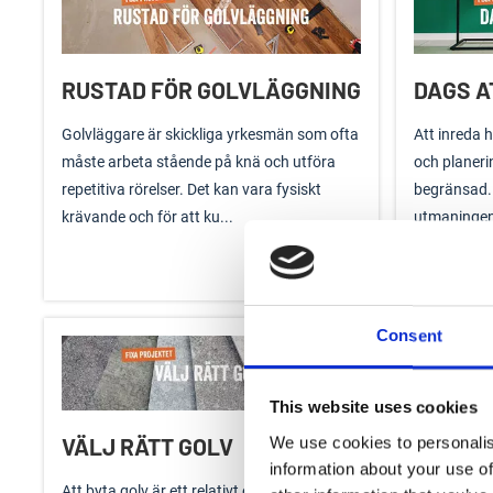
RUSTAD FÖR GOLVLÄGGNING
DAGS A
Golvläggare är skickliga yrkesmän som ofta
Att inreda 
måste arbeta stående på knä och utföra
och planeri
repetitiva rörelser. Det kan vara fysiskt
begränsad. 
krävande och för att ku...
utmaningen 
Läs mer
Consent
This website uses cookies
VÄLJ RÄTT GOLV
RENOV
We use cookies to personalis
information about your use of
Att byta golv är ett relativt enkelt och billigt
Badrumsreno