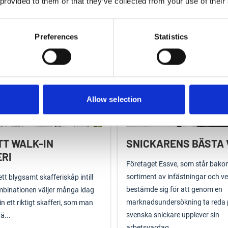
 provided to them or that they’ve collected from your use of their
planering, kunskap och
både proffs och hemmafixare at
t. För vissa moment, som
utomhusgarderoben.
Preferences
Statistics
plattsättning och VVS-job...
Läs mer
Allow selection
TT WALK-IN
SNICKARENS BÄSTA 
RI
Företaget Essve, som står bakom
sortiment av infästningar och ve
r ett blygsamt skafferiskåp intill
bestämde sig för att genom en
mbinationen väljer många idag
marknadsundersökning ta reda 
in ett riktigt skafferi, som man
svenska snickare upplever sin
ä...
arbetsvardag.