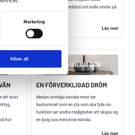
 services.
t rusta upp
minusgrader, nederbörd och kalla vindar på
vintrarna.
Marketing
Läs mer
Läs mer
Allow all
VÄN
EN FÖRVERKLIGAD DRÖM
 ett stort
Medan somliga kanske mest ser
rktyg,
badrummet som en yta som ska fylla sin
funktion ser andra möjligheten att skapa sig
på hur
en lyxig oas med wow-känsla.
Läs mer