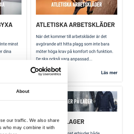
BYXA
ATLETISKA ARBETSKLÄDER
När det kommer till arbetskläder är det
 Inte minst
avgörande att hitta plagg som inte bara
r dina
möter höga krav på komfort och funktion.
De ska också vara anpassad...
Läs mer
Läs mer
About
ER
LAGER PÅ LAGER
se our traffic. We also share
ers who may combine it with
ra läge för
Vårt nordiska klimat erbjuder både