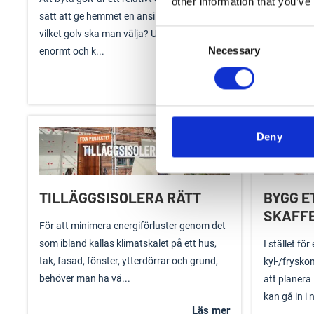
other information that you’ve
sätt att ge hemmet en ansiktslyftning. Men
som kräver 
Consent
vilket golv ska man välja? Utbudet idag är
noggrannhe
Necessary
Selection
enormt och k...
elarbeten, 
Läs mer
Deny
TILLÄGGSISOLERA RÄTT
BYGG E
SKAFFE
För att minimera energiförluster genom det
som ibland kallas klimatskalet på ett hus,
I stället fö
tak, fasad, fönster, ytterdörrar och grund,
kyl-/frysko
behöver man ha vä...
att planera 
kan gå in i n
Läs mer