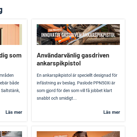
g
 dig som
Användarvänlig gasdriven
ankarspikpistol
områden
En ankarspikpistol är speciellt designad för
nebär både
infästning av beslag. Paslode PPN50Xi är
 Saltstänk,
som gjord för den som vill få jobbet klart
snabbt och smidigt...
Läs mer
Läs mer