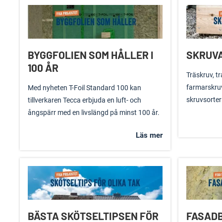
BYGGFOLIEN SOM HÅLLER I
SKRUVA
100 ÅR
Träskruv, tr
farmarskruv
Med nyheten T-Foil Standard 100 kan
skruvsorter
tillverkaren Tecca erbjuda en luft- och
ångspärr med en livslängd på minst 100 år.
Läs mer
BÄSTA SKÖTSELTIPSEN FÖR
FASADB