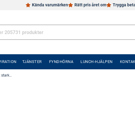
Kända varumärken
Rätt pris året om
Trygga bet
PIRATION
TJÄNSTER
FYNDHÖRNA
LUNCH-HJÄLPEN
KONTA
Beslag är mer än bara beslag - välj det starkaste alternativet utomhus