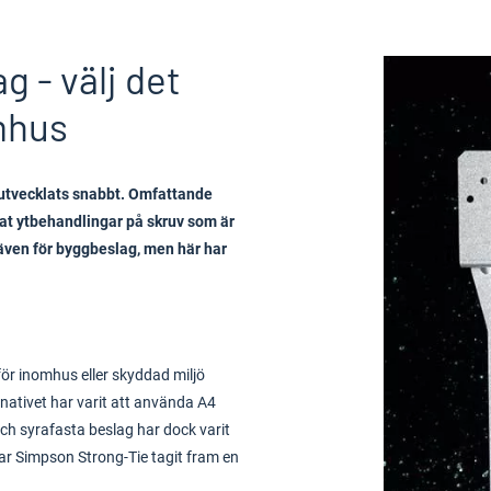
g - välj det
mhus
 utvecklats snabbt. Omfattande
cklat ytbehandlingar på skruv som är
även för byggbeslag, men här har
ör inomhus eller skyddad miljö
nativet har varit att använda A4
ch syrafasta beslag har dock varit
r Simpson Strong-Tie tagit fram en