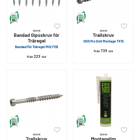
ESSVE
ESSVE
Bandad Gipsskruv för
Trallskruv
Träregel
HDS Pro Dolt Montage TX15
Bandad För Träregel PH2 FZB
739
Från
SEK
223
Från
SEK
ESSVE
ESSVE
Trallskruv
Montagelim