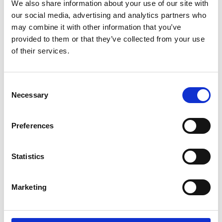
We also share information about your use of our site with
our social media, advertising and analytics partners who
may combine it with other information that you’ve
provided to them or that they’ve collected from your use
of their services.
Consent
Necessary
Selection
ESSVE
ESSVE
Trallskruv
Ankarskruv
Preferences
Classic Rostfri A2 TX20
Fibercut CorrSeal TX20 5,0x40
249
159
Från
Från
SEK
SEK
Statistics
Marketing