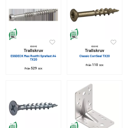
ESSVE
ESSVE
Trallskruv
Trallskruv
ESSDECK Max Rostfri Syrafast A4
Classic CorrSeal TX20
TX20
110
Från
SEK
529
Från
SEK