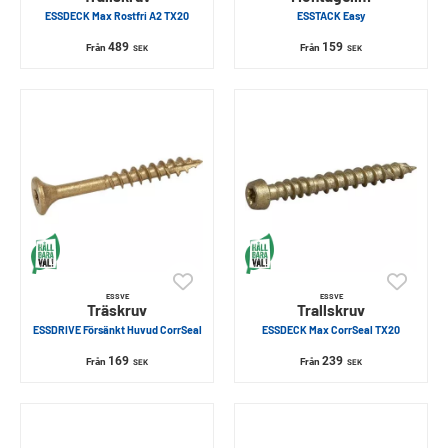
ESSDECK Max Rostfri A2 TX20
ESSTACK Easy
489
159
Från
Från
SEK
SEK
ESSVE
ESSVE
Träskruv
Trallskruv
ESSDRIVE Försänkt Huvud CorrSeal
ESSDECK Max CorrSeal TX20
169
239
Från
Från
SEK
SEK