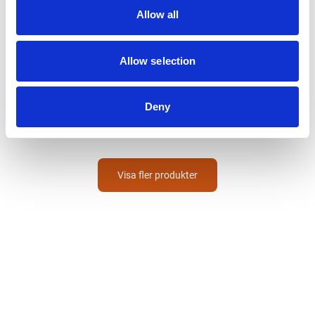
Allow all
Allow selection
ESSVE
Farmarskruv
Borrspets Sexkantsskalle Med
Bricka RR40
Deny
350
Från
SEK
Visa fler produkter