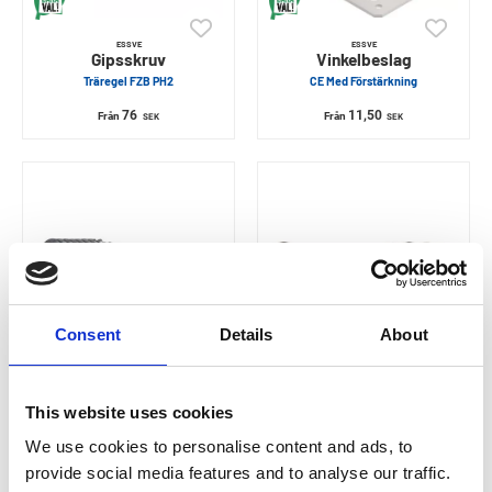
ESSVE
ESSVE
Gipsskruv
Vinkelbeslag
Träregel FZB PH2
CE Med Förstärkning
76
11,50
Från
Från
SEK
SEK
Consent
Details
About
ESSVE
ESSVE
Karmskruv
Trallskruv
This website uses cookies
Programa Plus
Classic Rostfri Syrafast A4 TX20
We use cookies to personalise content and ads, to
355
345
Från
Från
SEK
SEK
provide social media features and to analyse our traffic.