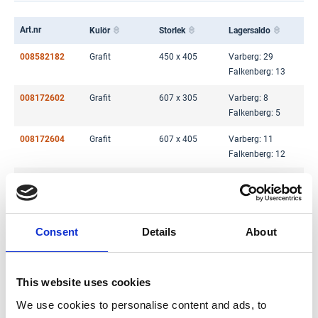
Art.nr
Kulör
Storlek
Lagersaldo
008582182
Grafit
450 x 405
Varberg: 29
Falkenberg: 13
008172602
Grafit
607 x 305
Varberg: 8
Falkenberg: 5
008172604
Grafit
607 x 405
Varberg: 11
Falkenberg: 12
008172603
Grafit
902 x 305
Varberg: 15
Falkenberg: 10
008172605
Grafit
902 x 405
Varberg: 13
Consent
Details
About
Falkenberg: 3
006359393
Vit
450 x 305
Varberg: 11
Falkenberg: 11
This website uses cookies
We use cookies to personalise content and ads, to
006359395
Vit
450 x 405
Varberg: 17