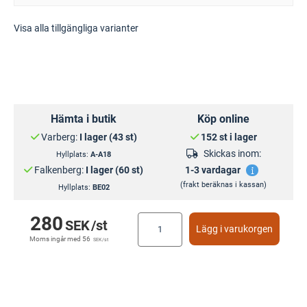
Visa alla tillgängliga varianter
Hämta i butik
Köp online
Varberg:
I lager (43 st)
152 st i lager
Skickas inom:
Hyllplats:
A-A18
Falkenberg:
I lager (60 st)
1-3 vardagar
(frakt beräknas i kassan)
Hyllplats:
BE02
280
SEK
/st
Lägg i varukorgen
Moms ingår med
56
SEK
/st