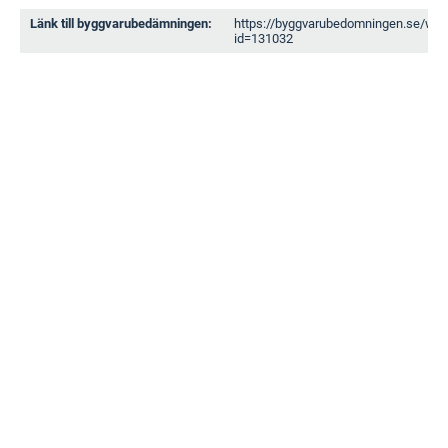
Länk till byggvarubedämningen:
https://byggvarubedomningen.se/web
id=131032