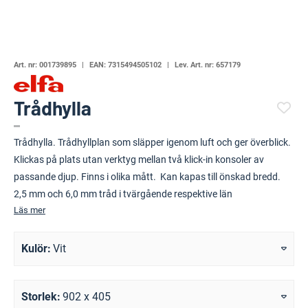
Art. nr:
001739895
EAN:
7315494505102
Lev. Art. nr:
657179
Trådhylla
(113005-708)
Trådhylla. Trådhyllplan som släpper igenom luft och ger överblick.
Klickas på plats utan verktyg mellan två klick-in konsoler av
passande djup. Finns i olika mått. Kan kapas till önskad bredd.
2,5 mm och 6,0 mm tråd i tvärgående respektive län
Läs mer
Kulör
Vit
Storlek
902 x 405