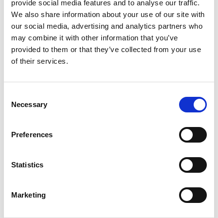
Falkenberg: 12
provide social media features and to analyse our traffic.
We also share information about your use of our site with
006359397
Vit
450 x 494
Varberg: 8
our social media, advertising and analytics partners who
Falkenberg: 10
may combine it with other information that you’ve
003630314
Vit
607 x 305
Varberg: 11
provided to them or that they’ve collected from your use
Falkenberg: 13
of their services.
003630316
Vit
607 x 405
Varberg: 34
Falkenberg: 0
Consent
005004506
Vit
607 x 494
Varberg: 47
Necessary
Selection
Falkenberg: 34
001739893
Vit
902 x 305
Varberg: 14
Preferences
Falkenberg: 13
001739895
Vit
902 x 405
Varberg: 43
Statistics
Falkenberg: 60
003377380
Vit
902 x 494
Varberg: 3
Marketing
Falkenberg: 12