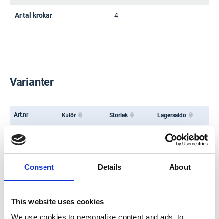
Antal krokar
4
Varianter
Art.nr
Kulör
Storlek
Lagersaldo
008172608
Grafit
40
Varberg: 1
Falkenberg: 5
005405461
Vit
40
Varberg: 8
Consent
Details
About
Falkenberg: 4
005405467
Vit
30
Varberg: 10
Falkenberg: 5
This website uses cookies
We use cookies to personalise content and ads, to