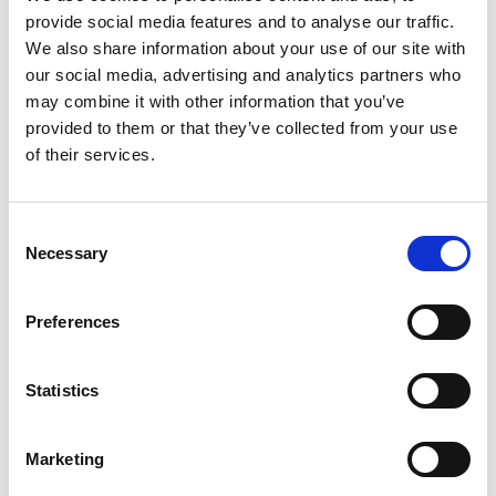
provide social media features and to analyse our traffic.
We also share information about your use of our site with
our social media, advertising and analytics partners who
may combine it with other information that you’ve
provided to them or that they’ve collected from your use
of their services.
Consent
Necessary
Selection
Preferences
Miljöinformation
Statistics
Kompletterande märkning
Marketing
Länk till byggvarubedämningen:
https://byggvarubedomningen.se/web
id=131024