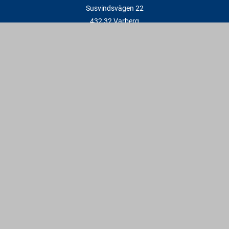
Susvindsvägen 22
432 32 Varberg
Hitta till oss
Varbergs Trä Falkenberg
Plankagårdsvägen 3
311 45 Falkenberg
Hitta till oss
Kontakt
info@varbergstra.se
Varberg:
0340 69 00 00
Falkenberg:
0346 69 00 00
Vardagar: 6:30 - 17 | Lördagar: 9 - 12 | Söndagar & röda dagar:
Stängt