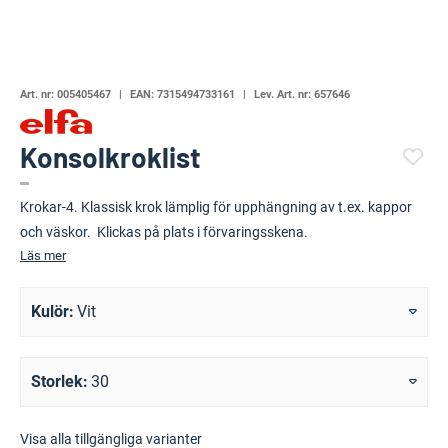
Art. nr:
005405467
EAN:
7315494733161
Lev. Art. nr:
657646
Konsolkroklist
(3228-708)
Krokar-4. Klassisk krok lämplig för upphängning av t.ex. kappor
och väskor. Klickas på plats i förvaringsskena.
Läs mer
Kulör
Vit
Storlek
30
Visa alla tillgängliga varianter