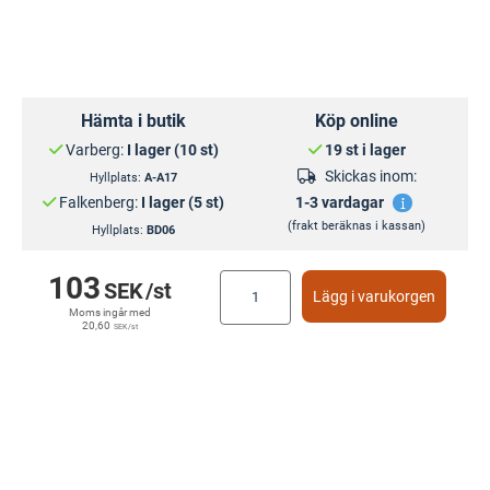
Hämta i butik
Köp online
Varberg:
I lager (10 st)
19 st i lager
Skickas inom:
Hyllplats:
A-A17
Falkenberg:
I lager (5 st)
1-3 vardagar
(frakt beräknas i kassan)
Hyllplats:
BD06
103
SEK
/st
Lägg i varukorgen
Moms ingår med
20,60
SEK
/st