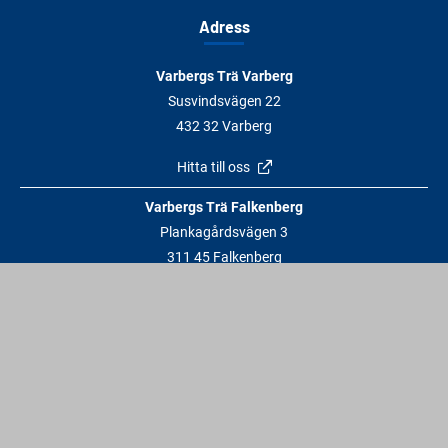
Adress
Varbergs Trä Varberg
Susvindsvägen 22
432 32 Varberg
Hitta till oss
Varbergs Trä Falkenberg
Plankagårdsvägen 3
311 45 Falkenberg
Hitta till oss
Kontakt
info@varbergstra.se
Varberg:
0340 69 00 00