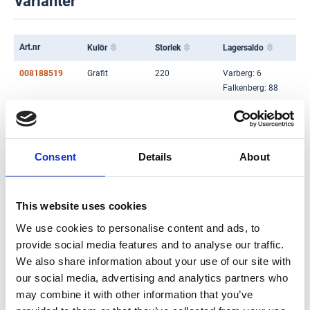
Varianter
Art.nr
Kulör
Storlek
Lagersaldo
008188519
Grafit
220
Varberg: 6
Falkenberg: 88
008188520
Grafit
270
Varberg: 21
Falkenberg: 32
008188522
Grafit
470
Varberg: 0
Consent
Details
About
Falkenberg: 0
001343798
Vit
120
Varberg: 29
This website uses cookies
Falkenberg: 106
We use cookies to personalise content and ads, to
001343799
Vit
170
Varberg: 39
provide social media features and to analyse our traffic.
Falkenberg: 56
We also share information about your use of our site with
001343800
Vit
220
Varberg: 30
our social media, advertising and analytics partners who
Falkenberg: 80
may combine it with other information that you’ve