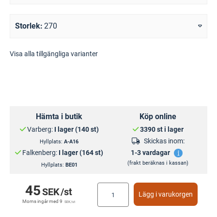
Storlek
270
Visa alla tillgängliga varianter
Hämta i butik
Köp online
Varberg:
I lager (140 st)
3390 st i lager
Skickas inom:
Hyllplats:
A-A16
Falkenberg:
I lager (164 st)
1-3 vardagar
(frakt beräknas i kassan)
Hyllplats:
BE01
45
SEK
/st
Lägg i varukorgen
Moms ingår med
9
SEK
/st