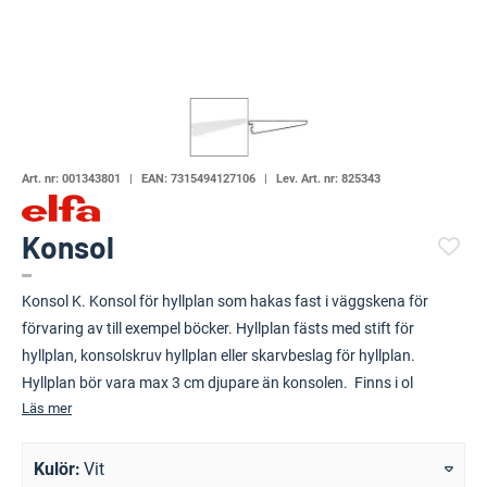
Art. nr:
001343801
EAN:
7315494127106
Lev. Art. nr:
825343
Konsol
(89041-708)
Konsol K. Konsol för hyllplan som hakas fast i väggskena för
förvaring av till exempel böcker. Hyllplan fästs med stift för
hyllplan, konsolskruv hyllplan eller skarvbeslag för hyllplan.
Hyllplan bör vara max 3 cm djupare än konsolen. Finns i ol
Läs mer
Kulör
Vit