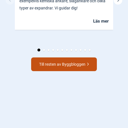
exempelvis kemiska ankare, slagankare och olika
ocks
typer av expandrar. Vi guidar dig!
hem.
Läs mer
Till resten av Byggbloggen