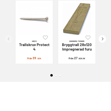
HECO
VARBERG TIMBER
Trallskruv
Protect
Bryggtrall 28x120
Sl
4
Impregnerad furu
59
27
Från
Från
SEK
SEK
/M