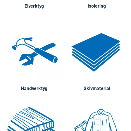
Elverktyg
Isolering
Handverktyg
Skivmaterial