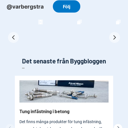
Det senaste från Byggbloggen
Tung infästning i betong
Byg
bad
Det finns många produkter för tung infästning,
En b