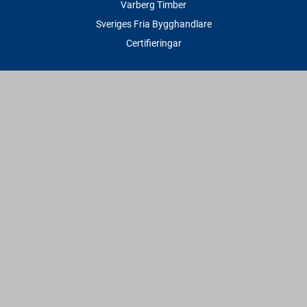
Varberg Timber
Sveriges Fria Bygghandlare
Certifieringar
Tjänster
Transport & Leverans
Gratis lånesläp
Rithjälp
Såg- & Hyvelservice
Beräknings- & Bygghjälp
Företagstjänster
Sponsring
Villkor & Fakta