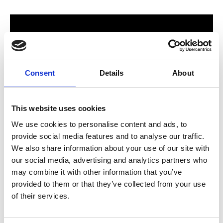
Consent
Details
About
This website uses cookies
We use cookies to personalise content and ads, to
provide social media features and to analyse our traffic.
För hela familjen
We also share information about your use of our site with
our social media, advertising and analytics partners who
2024 stod Varbergs nya butik och bygglagar klart. Förmodligen
may combine it with other information that you’ve
ett av Sveriges mest välsorterade byggvaruhus som välkomnar
provided to them or that they’ve collected from your use
både dig som konsument och proffskund. Varbergs Trä har allt
of their services.
som behövs för att bygga, renovera och utveckla ditt hem.