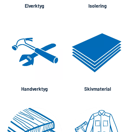
Elverktyg
Isolering
Handverktyg
Skivmaterial