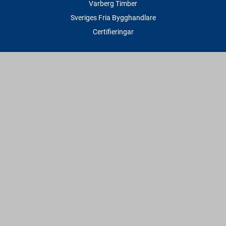
Varberg Timber
Sveriges Fria Bygghandlare
Certifieringar
Tjänster
Transport & Leverans
Gratis lånesläp
Rithjälp
Såg- & Hyvelservice
Beräknings- & Bygghjälp
Företagstjänster
Sponsring
Villkor & Fakta