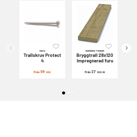
HECO
VARBERG TIMBER
Trallskruv
Protect
Bryggtrall 28x120
Sl
4
Impregnerad furu
59
27
Från
Från
SEK
SEK
/M