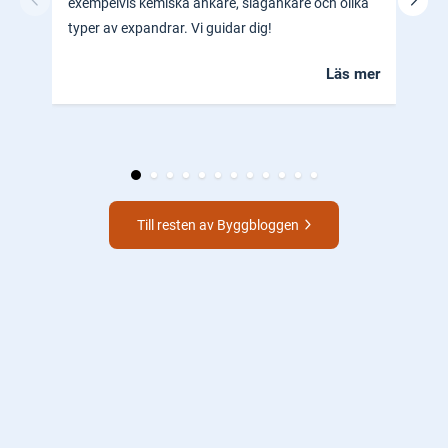
exempelvis kemiska ankare, slagankare och olika
ocks
typer av expandrar. Vi guidar dig!
hem.
Läs mer
Till resten av Byggbloggen