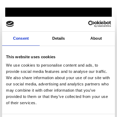
Consent
Details
About
This website uses cookies
We use cookies to personalise content and ads, to
provide social media features and to analyse our traffic.
För hela familjen
We also share information about your use of our site with
our social media, advertising and analytics partners who
2024 stod Varbergs nya butik och bygglagar klart. Förmodligen
may combine it with other information that you’ve
ett av Sveriges mest välsorterade byggvaruhus som välkomnar
provided to them or that they’ve collected from your use
både dig som konsument och proffskund. Varbergs Trä har allt
of their services.
som behövs för att bygga, renovera och utveckla ditt hem.