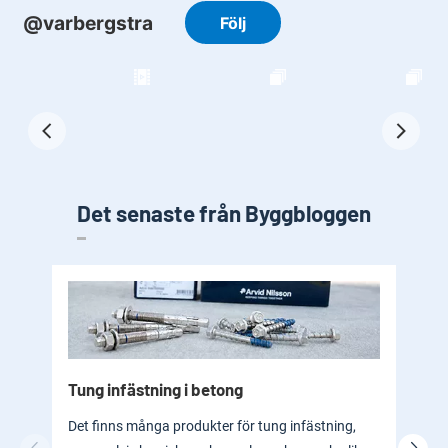
Det senaste från Byggbloggen
Tung infästning i betong
Byg
bad
Det finns många produkter för tung infästning,
En b