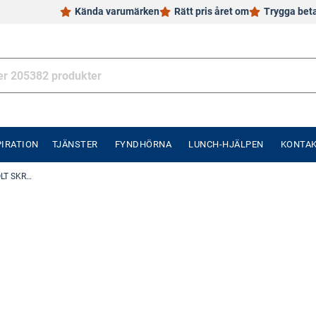
Kända varumärken
Rätt pris året om
Trygga bet
PIRATION
TJÄNSTER
FYNDHÖRNA
LUNCH-HJÄLPEN
KONTA
LÄGG NY TRALL PÅ ALTANEN MED DOLT SKRUVMONTAGE!