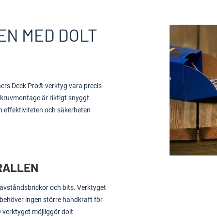
EN MED DOLT
ners Deck Pro® verktyg vara precis
skruvmontage är riktigt snyggt.
n effektiviteten och säkerheten
RALLEN
, avståndsbrickor och bits. Verktyget
behöver ingen större handkraft för
 verktyget möjliggör dolt