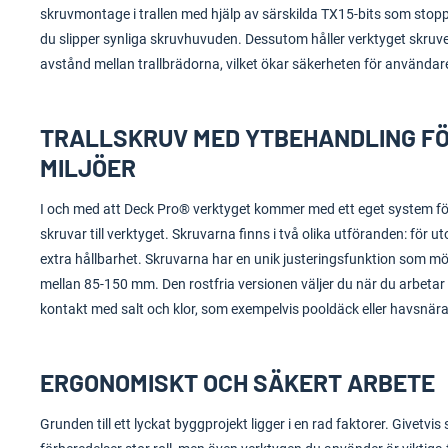
skruvmontage i trallen med hjälp av särskilda TX15-bits som stoppa
du slipper synliga skruvhuvuden. Dessutom håller verktyget skruv
avstånd mellan trallbrädorna, vilket ökar säkerheten för användar
TRALLSKRUV MED YTBEHANDLING FÖ
MILJÖER
I och med att Deck Pro® verktyget kommer med ett eget system för 
skruvar till verktyget. Skruvarna finns i två olika utföranden: för ut
extra hållbarhet. Skruvarna har en unik justeringsfunktion som mö
mellan 85-150 mm. Den rostfria versionen väljer du när du arbetar 
kontakt med salt och klor, som exempelvis pooldäck eller havsnära tr
ERGONOMISKT OCH SÄKERT ARBETE
Grunden till ett lyckat byggprojekt ligger i en rad faktorer. Givetv