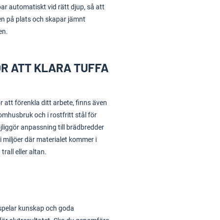
r automatiskt vid rätt djup, så att
en på plats och skapar jämnt
en.
R ATT KLARA TUFFA
att förenkla ditt arbete, finns även
omhusbruk och i rostfritt stål för
jliggör anpassning till brädbredder
i miljöer där materialet kommer i
all eller altan.
is spelar kunskap och goda