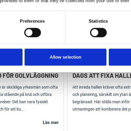
 provided to them or that they’ve collected from your use of their
enoveringarna i ett hem. Många
unika möjligheter och extra krav.
t det alltid är fritt f...
hög luftfuktighet och kr...
Preferences
Statistics
Läs mer
Allow selection
 FÖR GOLVLÄGGNING
DAGS ATT FIXA HALL
 är skickliga yrkesmän som ofta
Att inreda hallen kräver ofta ex
ta stående på knä och utföra
och planering, särskilt om ytan ä
örelser. Det kan vara fysiskt
begränsad. Här ställs man inför
 för att ku...
utmaningen att kombinera det pr
Läs mer