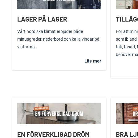
LAGER PÅ LAGER
TILLÄG
Vårt nordiska klimat erbjuder både
För att min
minusgrader, nederbörd och kalla vindar på
som ibland 
vintrarna.
tak, fasad, 
behöver man
Läs mer
EN FÖRVERKLIGAD DRÖM
BRA LJ