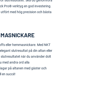
 för slutresultatet. Ska du genomföra
ck Pro® verktyg en god investering.
ir utfört med hög precision och bästa
MMASNICKARE
 proffs eller hemmasnickare. Med NKT
elegant slutresultat på din altan eller
i slutresultatet när du använder dolt
u med andra ord alla
ardagar på altanen med gäster och
l en succé!