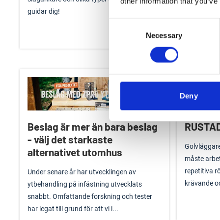
other information that you’ve
guidar dig!
krävande, r
Consent
utgår från at
Läs mer
Necessary
Selection
Deny
Beslag är mer än bara beslag
RUSTAD
- välj det starkaste
Golvläggare
alternativet utomhus
måste arbe
repetitiva r
Under senare år har utvecklingen av
krävande och
ytbehandling på infästning utvecklats
snabbt. Omfattande forskning och tester
har legat till grund för att vi i...