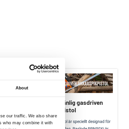
g
About
 dig som
Användarvänlig gasdriven
ankarspikpistol
se our traffic. We also share
områden
En ankarspikpistol är speciellt designad för
ers who may combine it with
nebär både
infästning av beslag. Paslode PPN50Xi är