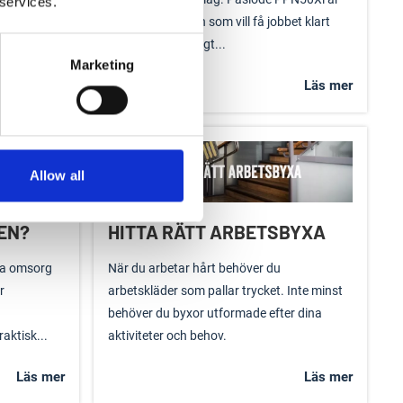
 services.
 Saltstänk,
som gjord för den som vill få jobbet klart
snabbt och smidigt...
Marketing
Läs mer
Läs mer
Allow all
EN?
HITTA RÄTT ARBETSBYXA
tra omsorg
När du arbetar hårt behöver du
r
arbetskläder som pallar trycket. Inte minst
behöver du byxor utformade efter dina
aktisk...
aktiviteter och behov.
Läs mer
Läs mer