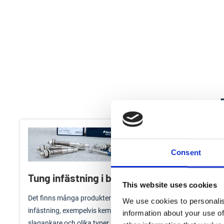
Consent
Tung infästning i betong
Bygglov
This website uses cookies
badrum
Det finns många produkter för tung
We use cookies to personalis
infästning, exempelvis kemiska ankare,
En badrums
information about your use of
slagankare och olika typer av expandrar. Vi
vanligaste,