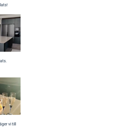
lats!
ats.
ger vi till