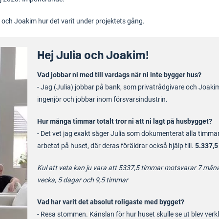
lia och Joakim hur det varit under projektets gång.
Hej Julia och Joakim!
Vad jobbar ni med till vardags när ni inte bygger hus?
- Jag (Julia) jobbar på bank, som privatrådgivare och Joaki
ingenjör och jobbar inom försvarsindustrin.
Hur många timmar totalt tror ni att ni lagt på husbygget?
- Det vet jag exakt säger Julia som dokumenterat alla timma
arbetat på huset, där deras föräldrar också hjälp till.
5.337,5
Kul att veta kan ju vara att 5337,5 timmar motsvarar 7 måna
vecka, 5 dagar och 9,5 timmar
Vad har varit det absolut roligaste med bygget?
- Resa stommen. Känslan för hur huset skulle se ut blev verkl