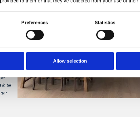
 provided to them or that they’ve collected from your use of their
kan ju
Preferences
Statistics
r
g
Allow selection
 en
 av
n till
agar