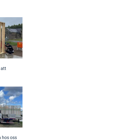
 att
a hos oss