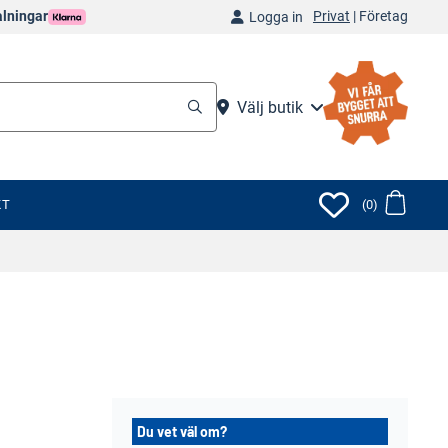
Privat
|
Företag
alningar
Logga in
Välj butik
KT
(0)
Du vet väl om?