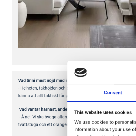
Vad är ni mest nöjd med i huset?
- Helheten, takhöjden och skafferiet, som man kan ”vandra in i”
Consent
känna att allt faktiskt får plats.
Vad väntar härnäst, är det slut på projekt nu
😉?
This website uses cookies
- Å nej. Vi ska bygga altan, lägga sten på framsidan, entré,
We use cookies to personalis
tvättstuga och ett orangeri t.ex.
information about your use of