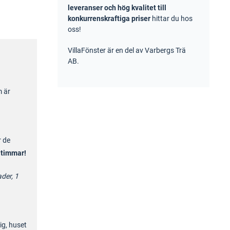
leveranser och hög kvalitet till
konkurrenskraftiga priser
hittar du hos
oss!
VillaFönster är en del av Varbergs Trä
AB.
m är
r de
 timmar!
der, 1
ig, huset