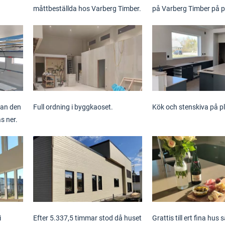
måttbeställda hos Varberg Timber.
på Varberg Timber på p
kan den
Full ordning i byggkaoset.
Kök och stenskiva på pl
s ner.
i
Efter 5.337,5 timmar stod då huset
Grattis till ert fina hus sä