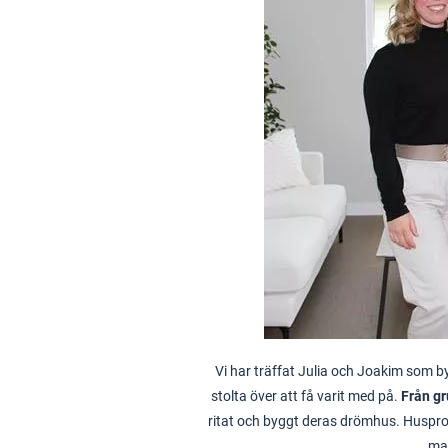
Vi har träffat Julia och Joakim som b
stolta över att få varit med på.
Från gr
ritat och byggt deras drömhus. Husproje
ma