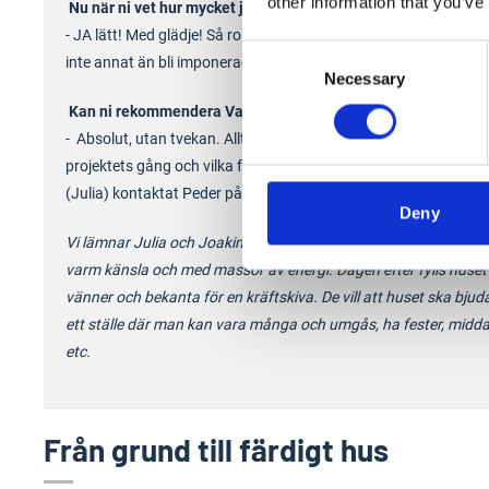
other information that you’ve
Nu när ni vet hur mycket jobb det var, skulle ni göra om det?
- JA lätt! Med glädje! Så roligt projekt svarar de båda och man 
Consent
inte annat än bli imponerad av dessa 2 fantastiska människor.
Necessary
Selection
Kan ni rekommendera Varbergs Trä till andra?
- Absolut, utan tvekan. Allt har flutit på hur bra som helst unde
projektets gång och vilka frågor som än har dykt upp så har ja
(Julia) kontaktat Peder på Varbergs Trä och alltid fått svar.
Deny
Vi lämnar Julia och Joakim en regnig fredagseftermiddag med
varm känsla och med massor av energi. Dagen efter fylls huset
vänner och bekanta för en kräftskiva. De vill att huset ska bjuda i
ett ställe där man kan vara många och umgås, ha fester, midd
etc.
Från grund till färdigt hus