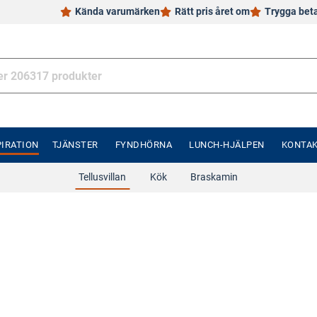
Kända varumärken
Rätt pris året om
Trygga bet
PIRATION
TJÄNSTER
FYNDHÖRNA
LUNCH-HJÄLPEN
KONTA
Tellusvillan
Kök
Braskamin