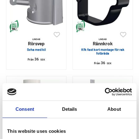
LINDAB
LINDAB
Rörsvep
Rännkrok
Svha med kil
Kfk fast kort montage för rak
fotbräda
36
Från
SEK
36
Från
SEK
Consent
Details
About
This website uses cookies