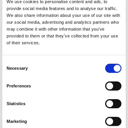
We use cookies to personalise content and ads, to
LINDAB
LINDAB
Lövsil
Rännkrok
provide social media features and to analyse our traffic.
Självrensande 110 mm
K21 halvrund med klammer
We also share information about your use of our site with
197
50
Från
Från
SEK
SEK
our social media, advertising and analytics partners who
may combine it with other information that you’ve
provided to them or that they’ve collected from your use
of their services.
Consent
Necessary
Selection
Preferences
LINDAB
LINDAB
Renstratt
Utkastare
Till stuprör 100 mm
Passar både krympt & icke krymt
Statistics
stuprör
111
Från
SEK
138
Från
SEK
Marketing