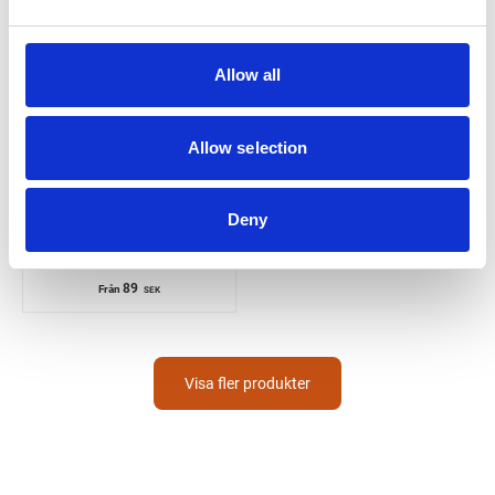
Allow all
Allow selection
Deny
LINDAB
Påskjutsrör
Prt till renstratt
89
Från
SEK
Visa fler produkter