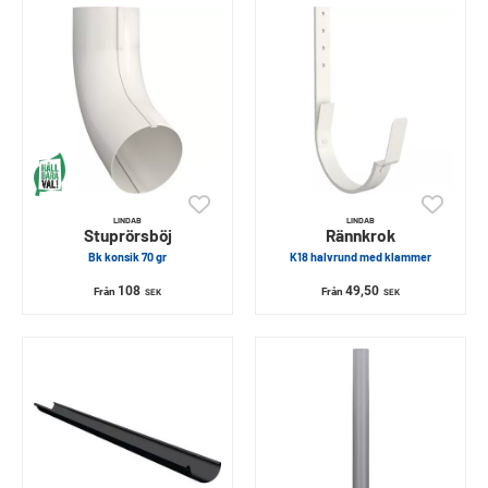
LINDAB
LINDAB
Stuprörsböj
Rännkrok
Bk konsik 70 gr
K18 halvrund med klammer
108
49,50
Från
Från
SEK
SEK