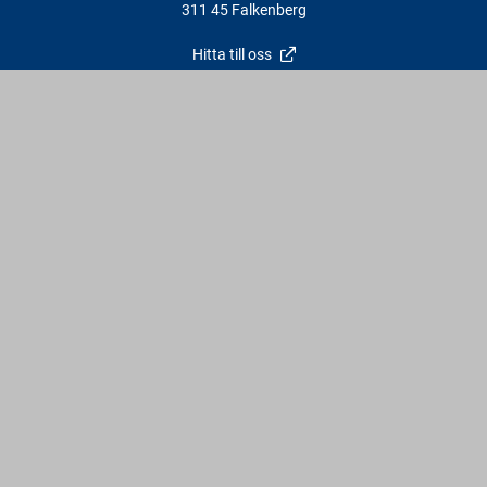
311 45 Falkenberg
Hitta till oss
Kontakt
info@varbergstra.se
Varberg:
0340 69 00 00
Falkenberg:
0346 69 00 00
Vardagar: 6:30 - 17 | Lördagar: 9 - 12 | Söndagar & röda dagar:
Stängt
Följ oss