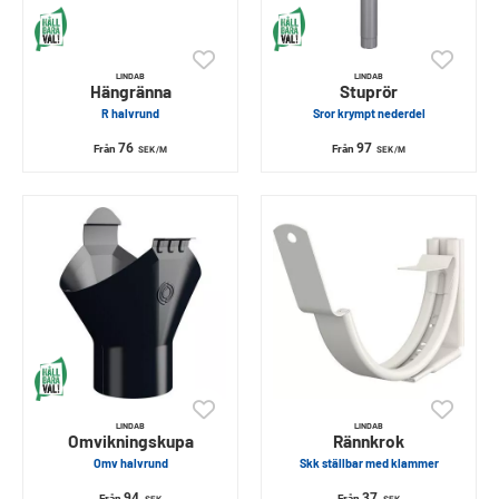
LINDAB
LINDAB
Hängränna
Stuprör
R halvrund
Sror krympt nederdel
76
97
Från
Från
SEK
/M
SEK
/M
LINDAB
LINDAB
Omvikningskupa
Rännkrok
Omv halvrund
Skk ställbar med klammer
94
37
Från
Från