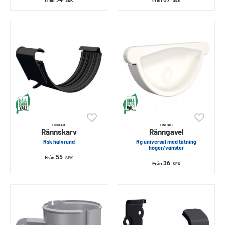
SEK
SEK
LINDAB
LINDAB
Rännskarv
Ränngavel
Rsk halvrund
Rg universal med tätning
höger/vänster
55
Från
SEK
36
Från
SEK