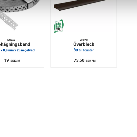
LINDAB
LINDAB
hägningsband
Överbleck
 x 0,9 mm x 25 m galvad
ÖB till fönster
19
73,50
SEK
/M
SEK
/M