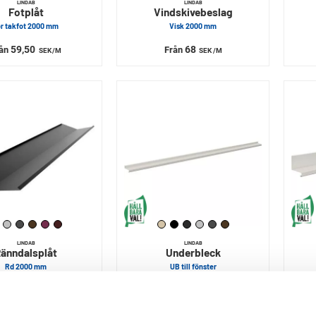
LINDAB
LINDAB
Fotplåt
Vindskivebeslag
ör takfot 2000 mm
Visk 2000 mm
59,50
68
rån
Från
SEK
/M
SEK
/M
LINDAB
LINDAB
änndalsplåt
Underbleck
Rd 2000 mm
UB till fönster
385
45
Från
Från
SEK
SEK
/M