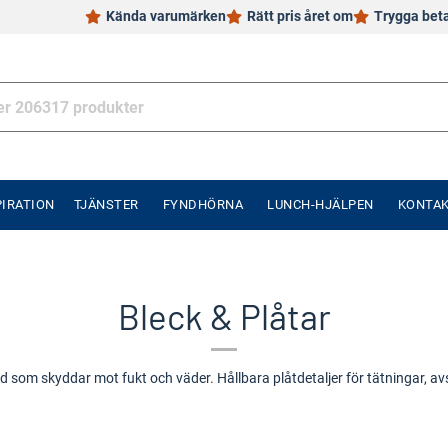
Kända varumärken
Rätt pris året om
Trygga bet
PIRATION
TJÄNSTER
FYNDHÖRNA
LUNCH-HJÄLPEN
KONTA
Bleck & Plåtar
d som skyddar mot fukt och väder. Hållbara plåtdetaljer för tätningar, avsl