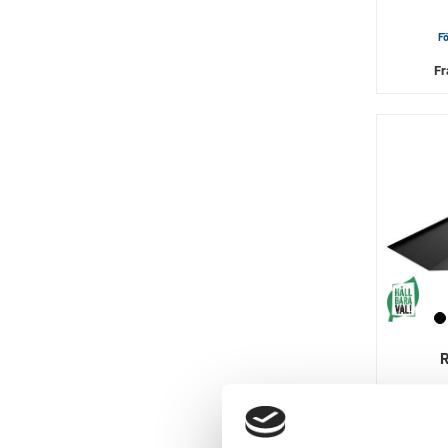
F
F
R