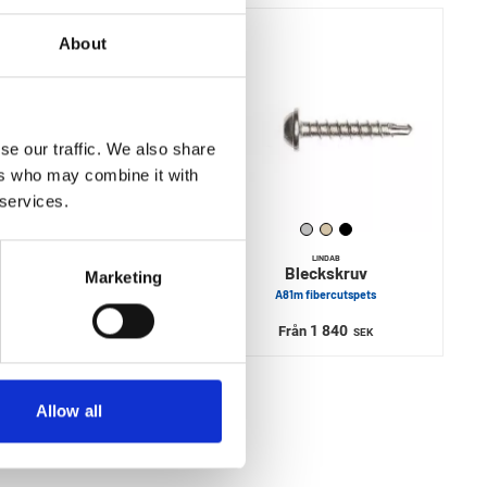
About
se our traffic. We also share
ers who may combine it with
 services.
LINDAB
LINDAB
Beslagsskruv
Bleckskruv
Marketing
A30kbr med bricka
A81m fibercutspets
330
1 840
Från
Från
SEK
SEK
Allow all