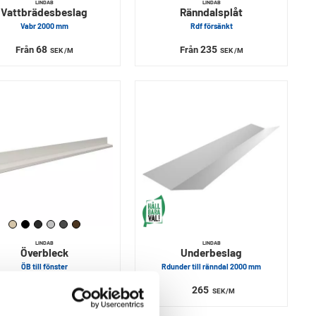
LINDAB
LINDAB
Vattbrädesbeslag
Ränndalsplåt
Vabr 2000 mm
Rdf försänkt
68
235
Från
Från
SEK
/M
SEK
/M
LINDAB
LINDAB
Överbleck
Underbeslag
ÖB till fönster
Rdunder till ränndal 2000 mm
45
265
Från
SEK
/M
SEK
/M