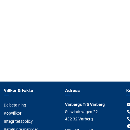
Villkor & Fakta
Adress
K
Varbergs Trä Varberg
Delbetalning
Susvindsvägen 22
Köpvillkor
432 32 Varberg
Integritetspolicy
Betalningsmetoder