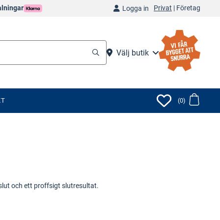
Privat
|
Företag
alningar
Logga in
Välj butik
KT
(0)
ut och ett proffsigt slutresultat.