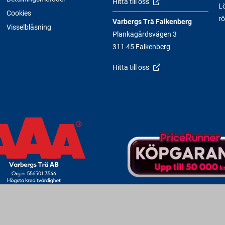
Hitta till oss
Lö
Cookies
rö
Varbergs Trä Falkenberg
Visselblåsning
Plankagårdsvägen 3
311 45 Falkenberg
Hitta till oss