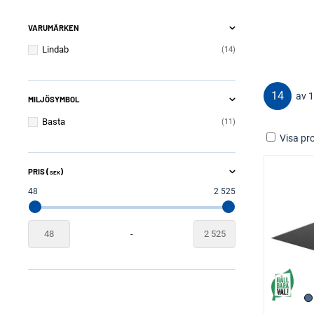
VARUMÄRKEN
Lindab
14
14
av 
MILJÖSYMBOL
Basta
11
Visa pro
PRIS (
)
SEK
48
2 525
-