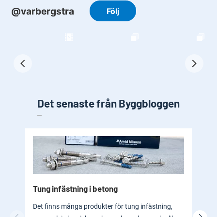
Det senaste från Byggbloggen
Tung infästning i betong
Byg
bad
Det finns många produkter för tung infästning,
En b