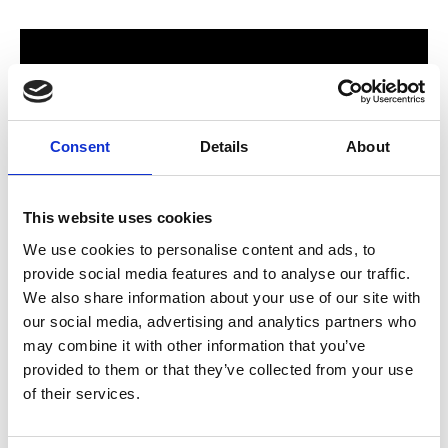
Consent
Details
About
This website uses cookies
We use cookies to personalise content and ads, to
provide social media features and to analyse our traffic.
För hela familjen
We also share information about your use of our site with
our social media, advertising and analytics partners who
2024 stod Varbergs nya butik och bygglagar klart. Förmodligen
may combine it with other information that you’ve
ett av Sveriges mest välsorterade byggvaruhus som välkomnar
provided to them or that they’ve collected from your use
både dig som konsument och proffskund. Varbergs Trä har allt
of their services.
som behövs för att bygga, renovera och utveckla ditt hem.