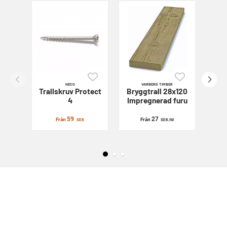
HECO
VARBERG TIMBER
Trallskruv
Protect
Bryggtrall 28x120
Sl
4
Impregnerad furu
59
27
Från
Från
SEK
SEK
/M