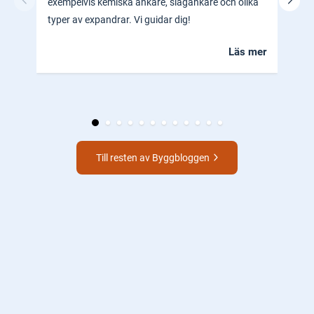
exempelvis kemiska ankare, slagankare och olika
ocks
typer av expandrar. Vi guidar dig!
hem.
Läs mer
Till resten av Byggbloggen