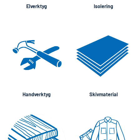
Elverktyg
Isolering
Handverktyg
Skivmaterial