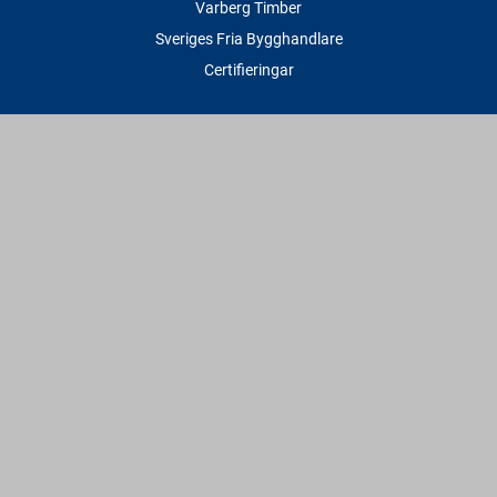
Varberg Timber
Sveriges Fria Bygghandlare
Certifieringar
Tjänster
Transport & Leverans
Gratis lånesläp
Rithjälp
Såg- & Hyvelservice
Beräknings- & Bygghjälp
Företagstjänster
Sponsring
Villkor & Fakta