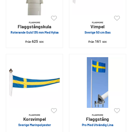
FLAGMORE
FLAGMORE
Flaggstångskula
Vimpel
Roterande Guld 135 mm Med Hylsa
Sverige 50 cm Bas
625
161
Från
Från
SEK
SEK
FLAGMORE
FLAGMORE
Korsvimpel
Flaggstång
Sverige Marinpolyester
Pro Med Utvändig Lina