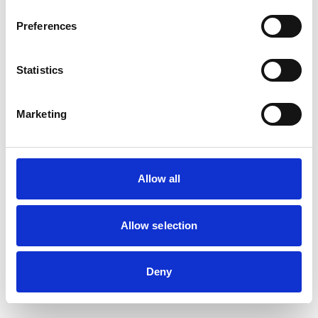
Preferences
Statistics
Marketing
FLAGMORE
Viktring
14-18 m
Allow all
705
SEK
Allow selection
Deny