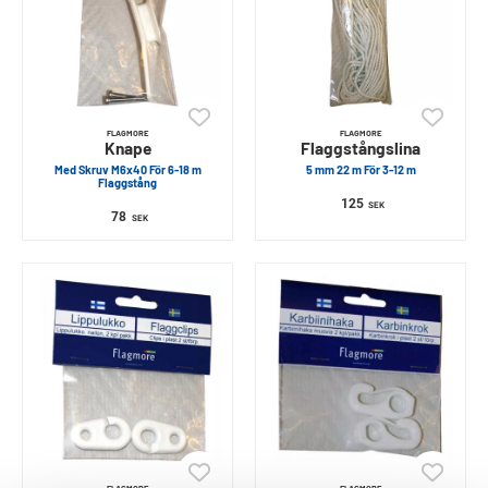
FLAGMORE
FLAGMORE
Knape
Flaggstångslina
Med Skruv M6x40 För 6-18 m
5 mm 22 m För 3-12 m
Flaggstång
125
SEK
78
SEK