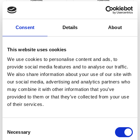
FLAGMORE
FLAGMORE
Flaggclips
Karbinhake
Snabbkoppling 2-pack
Plast 2-pack
25,50
46
Från
SEK
SEK
Consent
Details
About
This website uses cookies
We use cookies to personalise content and ads, to
provide social media features and to analyse our traffic.
We also share information about your use of our site with
our social media, advertising and analytics partners who
may combine it with other information that you’ve
provided to them or that they’ve collected from your use
FLAGMORE
FLAGMORE
Fasadhållare för
Flaggstångstillbehör
of their services.
flaggstång
Pro 3-12 m
Fasadset Aluminium 19 mm
2 475
SEK
85
SEK
Consent
Necessary
Selection