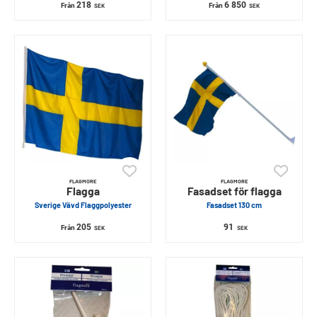
218
6 850
Från
Från
SEK
SEK
FLAGMORE
FLAGMORE
Flagga
Fasadset för flagga
Sverige Vävd Flaggpolyester
Fasadset 130 cm
205
91
Från
SEK
SEK