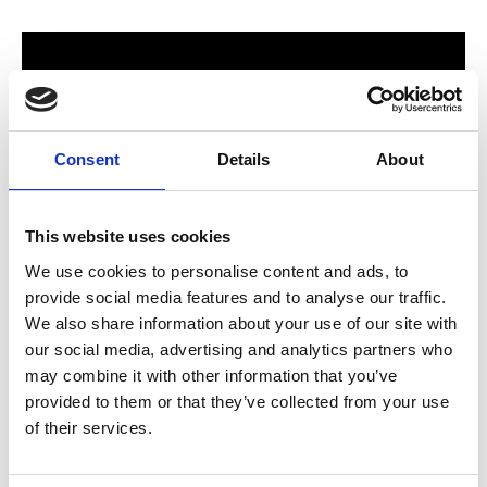
Consent
Details
About
This website uses cookies
We use cookies to personalise content and ads, to
provide social media features and to analyse our traffic.
För hela familjen
We also share information about your use of our site with
our social media, advertising and analytics partners who
2024 stod Varbergs nya butik och bygglagar klart. Förmodligen
may combine it with other information that you’ve
ett av Sveriges mest välsorterade byggvaruhus som välkomnar
provided to them or that they’ve collected from your use
både dig som konsument och proffskund. Varbergs Trä har allt
of their services.
som behövs för att bygga, renovera och utveckla ditt hem.