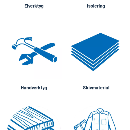
Elverktyg
Isolering
Handverktyg
Skivmaterial