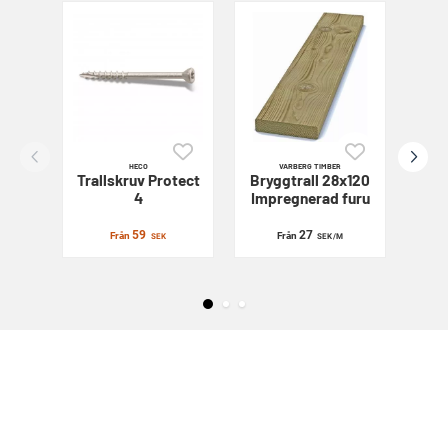
HECO
VARBERG TIMBER
Trallskruv
Protect
Bryggtrall 28x120
Sl
4
Impregnerad furu
59
27
Från
Från
SEK
SEK
/M