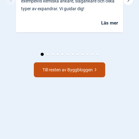
exempelvis kemiska ankare, slagankare och olika
ocks
typer av expandrar. Vi guidar dig!
hem.
Läs mer
Till resten av Byggbloggen