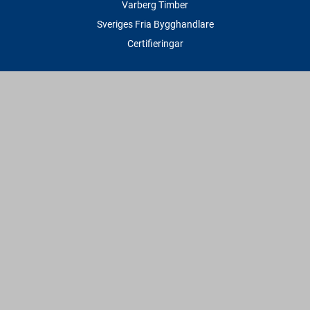
Varberg Timber
Sveriges Fria Bygghandlare
Certifieringar
Tjänster
Transport & Leverans
Gratis lånesläp
Rithjälp
Såg- & Hyvelservice
Beräknings- & Bygghjälp
Företagstjänster
Sponsring
Villkor & Fakta