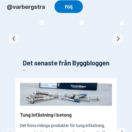
Det senaste från Byggbloggen
Tung infästning i betong
Byg
bad
Det finns många produkter för tung infästning,
En b