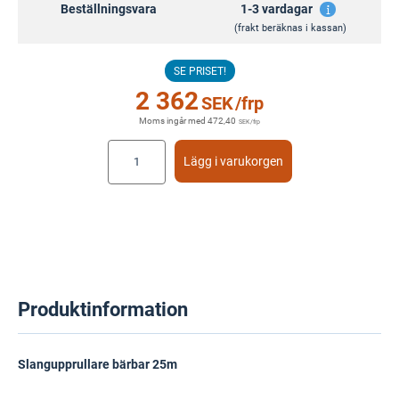
Beställningsvara
1-3 vardagar
(frakt beräknas i kassan)
SE PRISET!
2 362
SEK
/frp
Moms ingår med
472,40
SEK
/frp
Lägg i varukorgen
Produktinformation
Slangupprullare bärbar 25m