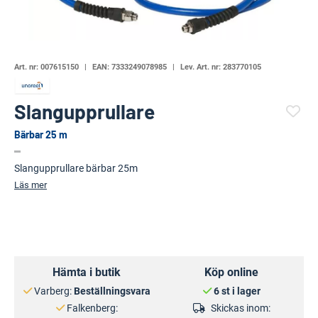
Art. nr:
007615150
EAN:
7333249078985
Lev. Art. nr:
283770105
Slangupprullare
Bärbar 25 m
(85285-1542)
Slangupprullare bärbar 25m
Läs mer
Hämta i butik
Köp online
Varberg:
Beställningsvara
6 st i lager
Falkenberg:
Skickas inom: