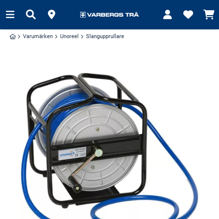
Varumärken
Unoreel
Slangupprullare