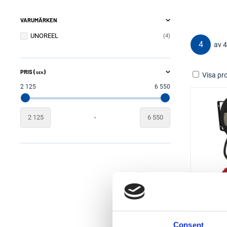
VARUMÄRKEN
UNOREEL
4
4
av 4
PRIS (
)
SEK
Visa pro
2 125
6 550
-
Ka
Consent