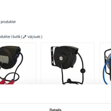
 produkter
dukter i butik
(
)
Välj butik
UNOREEL
UNOREEL
belupprullare
Kabelupprullare
Cee
Schucko
Details