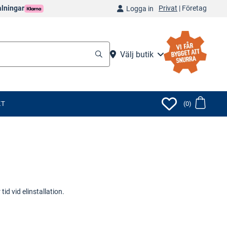
Privat
|
Företag
alningar
Logga in
Välj butik
KT
(0)
d vid elinstallation.