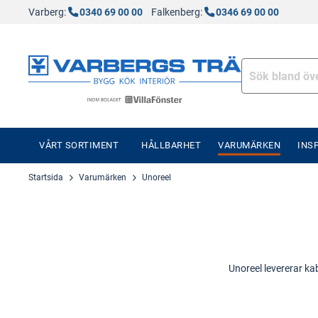
Varberg:
0340 69 00 00
Falkenberg:
0346 69 00 00
VÅRT SORTIMENT
HÅLLBARHET
VARUMÄRKEN
INS
Startsida
Varumärken
Unoreel
Unoreel levererar ka