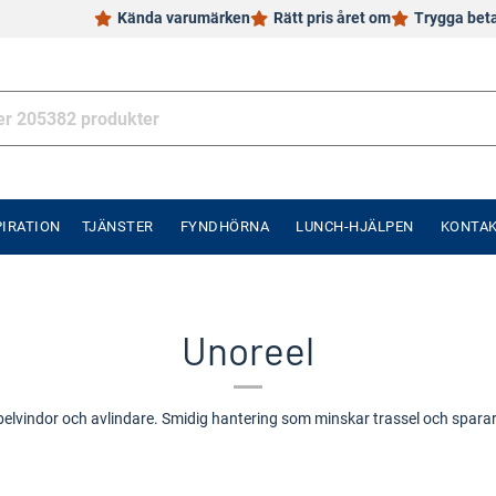
Kända varumärken
Rätt pris året om
Trygga bet
PIRATION
TJÄNSTER
FYNDHÖRNA
LUNCH-HJÄLPEN
KONTA
Unoreel
belvindor och avlindare. Smidig hantering som minskar trassel och sparar ti