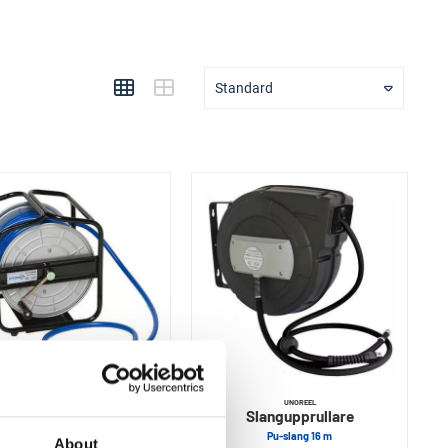
Standard
UNOREEL
UNOREEL
Slangupprullare
Slangupprullare
Bärbar 25 m
Pu-slang 16 m
About