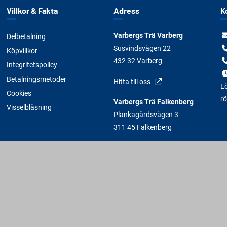
Villkor & Fakta
Adress
K
Varbergs Trä Varberg
Delbetalning
Susvindsvägen 22
Köpvillkor
432 32 Varberg
Integritetspolicy
Betalningsmetoder
Hitta till oss
Lö
Cookies
rö
Varbergs Trä Falkenberg
Visselblåsning
Plankagårdsvägen 3
311 45 Falkenberg
Hitta till oss