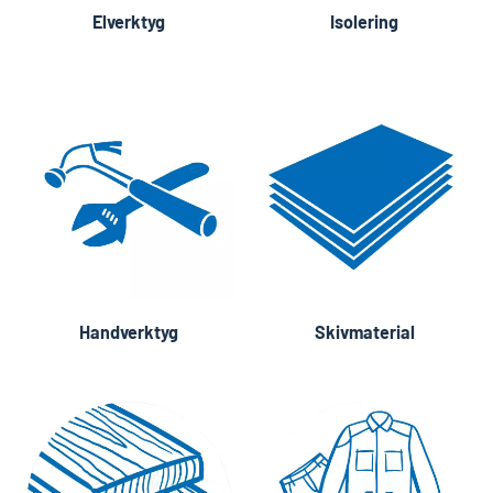
Elverktyg
Isolering
Handverktyg
Skivmaterial