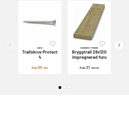
HECO
VARBERG TIMBER
Trallskruv
Protect
Bryggtrall 28x120
Sl
4
Impregnerad furu
59
27
Från
Från
SEK
SEK
/M