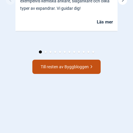
exempelvis kemiska ankare, slagankare och olika
ocks
typer av expandrar. Vi guidar dig!
hem.
Läs mer
Till resten av Byggbloggen