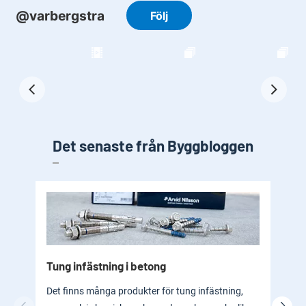
Det senaste från Byggbloggen
Tung infästning i betong
Byg
bad
Det finns många produkter för tung infästning,
En b