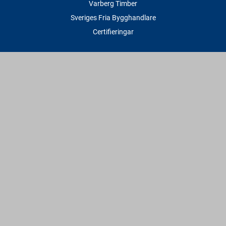
Varberg Timber
Sveriges Fria Bygghandlare
Certifieringar
Tjänster
Transport & Leverans
Gratis lånesläp
Rithjälp
Såg- & Hyvelservice
Beräknings- & Bygghjälp
Företagstjänster
Sponsring
Villkor & Fakta