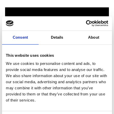
Consent
Details
About
This website uses cookies
We use cookies to personalise content and ads, to
provide social media features and to analyse our traffic.
För hela familjen
We also share information about your use of our site with
our social media, advertising and analytics partners who
2024 stod Varbergs nya butik och bygglagar klart. Förmodligen
may combine it with other information that you’ve
ett av Sveriges mest välsorterade byggvaruhus som välkomnar
provided to them or that they’ve collected from your use
både dig som konsument och proffskund. Varbergs Trä har allt
of their services.
som behövs för att bygga, renovera och utveckla ditt hem.