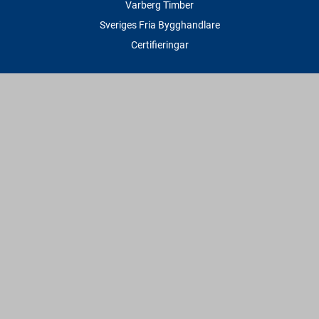
Varberg Timber
Sveriges Fria Bygghandlare
Certifieringar
Tjänster
Transport & Leverans
Gratis lånesläp
Rithjälp
Såg- & Hyvelservice
Beräknings- & Bygghjälp
Företagstjänster
Sponsring
Villkor & Fakta