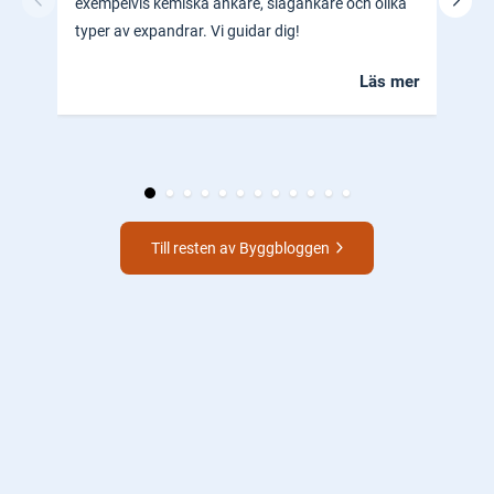
exempelvis kemiska ankare, slagankare och olika
ocks
typer av expandrar. Vi guidar dig!
hem.
Läs mer
Till resten av Byggbloggen