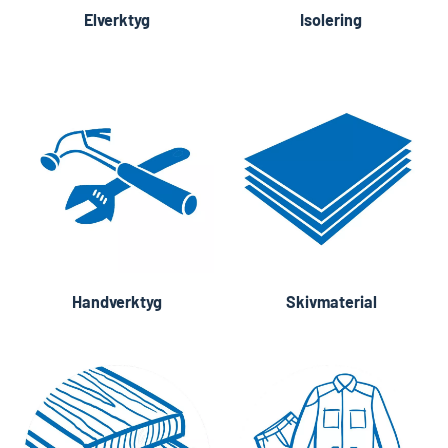
Elverktyg
Isolering
Handverktyg
Skivmaterial