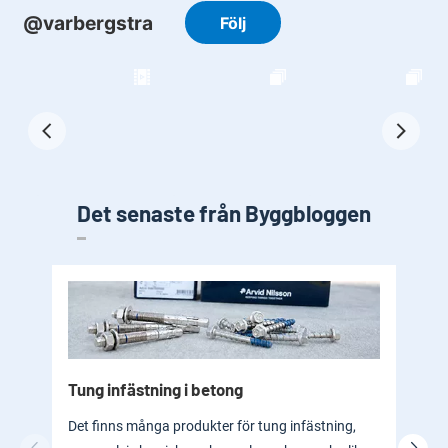
Det senaste från Byggbloggen
Tung infästning i betong
Byg
bad
Det finns många produkter för tung infästning,
En b