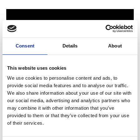
Consent
Details
About
This website uses cookies
We use cookies to personalise content and ads, to
provide social media features and to analyse our traffic.
För hela familjen
We also share information about your use of our site with
our social media, advertising and analytics partners who
2024 stod Varbergs nya butik och bygglagar klart. Förmodligen
may combine it with other information that you’ve
ett av Sveriges mest välsorterade byggvaruhus som välkomnar
provided to them or that they’ve collected from your use
både dig som konsument och proffskund. Varbergs Trä har allt
of their services.
som behövs för att bygga, renovera och utveckla ditt hem.