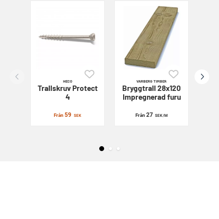
HECO
VARBERG TIMBER
Trallskruv
Protect
Bryggtrall 28x120
Sl
4
Impregnerad furu
59
27
Från
Från
SEK
SEK
/M