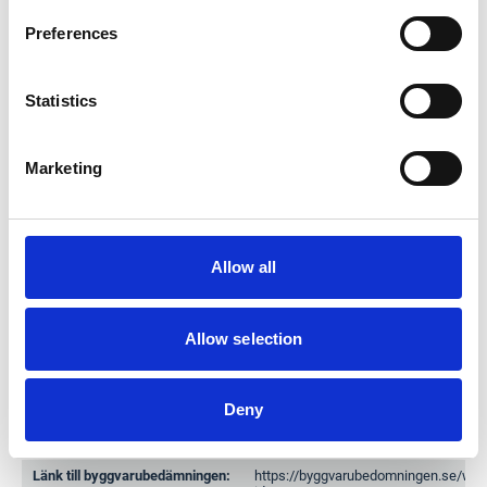
Dokument
Preferences
Produktdatablad
Statistics
Byggvarudeklaration (BVD)
Marketing
Monteringsanvisning
Allow all
Allow selection
Miljöinformation
Deny
Kompletterande märkning
Länk till byggvarubedämningen:
https://byggvarubedomningen.se/web