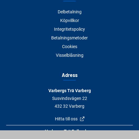
Delbetalning
Köpvillkor
Integritetspolicy
Betalningsmetoder
Cookies
Visselblåsning
Adress
Varbergs Trä Varberg
Susvindsvägen 22
432 32 Varberg
Hitta till oss
Varbergs Trä Falkenberg
Plankagårdsvägen 3