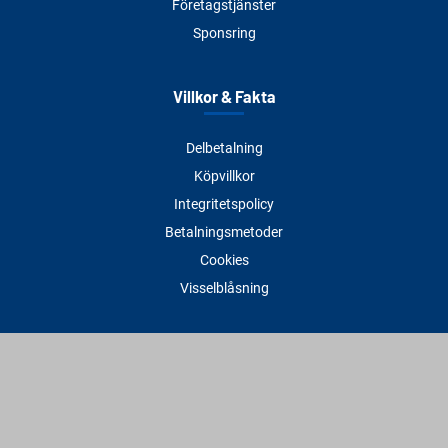
Företagstjänster
Sponsring
Villkor & Fakta
Delbetalning
Köpvillkor
Integritetspolicy
Betalningsmetoder
Cookies
Visselblåsning
Adress
Varbergs Trä Varberg
Susvindsvägen 22