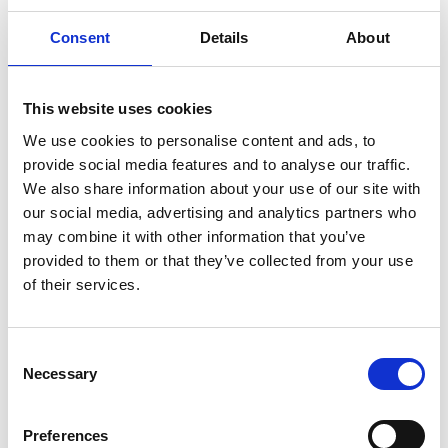
Consent
Details
About
Miljöinformation
This website uses cookies
We use cookies to personalise content and ads, to
provide social media features and to analyse our traffic.
Kompletterande märkning
We also share information about your use of our site with
our social media, advertising and analytics partners who
Länk till byggvarubedämningen:
https://byggvarubedomningen.se/web
may combine it with other information that you’ve
id=205535
provided to them or that they’ve collected from your use
of their services.
Consent
Necessary
Selection
Preferences