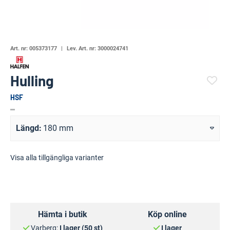
Art. nr:
005373177
Lev. Art. nr:
3000024741
Hulling
HSF
(20719-1051)
Längd
180 mm
Visa alla tillgängliga varianter
Hämta i butik
Köp online
Varberg:
I lager (50 st)
I lager