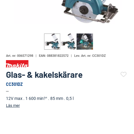
Art. nr:
006571298
EAN:
088381822572
Lev. Art. nr:
CC301DZ
Glas- & kakelskärare
CC301DZ
(4680-596)
12V max . 1 600 min?¹ . 85 mm . 0,5 l
Läs mer