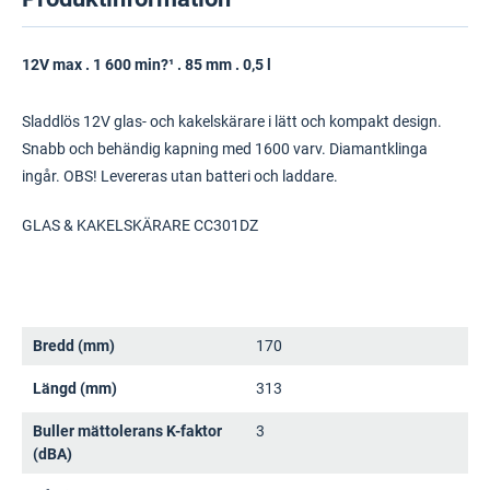
12V max . 1 600 min?¹ . 85 mm . 0,5 l
Sladdlös 12V glas- och kakelskärare i lätt och kompakt design.
Snabb och behändig kapning med 1600 varv. Diamantklinga
ingår. OBS! Levereras utan batteri och laddare.
GLAS & KAKELSKÄRARE CC301DZ
Bredd (mm)
170
Längd (mm)
313
Buller mättolerans K-faktor
3
(dBA)