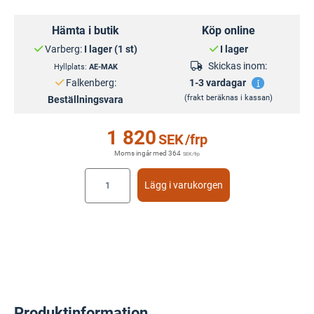
Hämta i butik
Köp online
Varberg:
I lager (1 st)
I lager
Skickas inom:
Hyllplats:
AE-MAK
Falkenberg:
1-3 vardagar
(frakt beräknas i kassan)
Beställningsvara
1 820
SEK
/frp
Moms ingår med
364
SEK
/frp
Lägg i varukorgen
Produktinformation