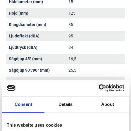
Håldiameter (mm)
15
Höjd (mm)
125
Klingdiameter (mm)
85
Ljudeffekt (dBA)
95
Ljudtryck (dBA)
84
Sågdjup 45° (mm)
16,5
Sågdjup 90°/90° (mm)
25,5
Tankens volym (l)
0,5
Varvtal (min-1)
1600
Consent
Details
About
Vibrationstolerans K-faktor
1,5
(m/s²)
Vikt med batteri (kg)
1,8
This website uses cookies