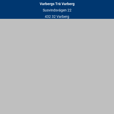
Varbergs Trä Varberg
Susvindsvägen 22
432 32 Varberg
Hitta till oss
Varbergs Trä Falkenberg
Plankagårdsvägen 3
311 45 Falkenberg
Hitta till oss
Kontakt
info@varbergstra.se
Varberg:
0340 69 00 00
Falkenberg:
0346 69 00 00
Vardagar: 6:30 - 17 | Lördagar: 9 - 12 | Söndagar & röda dagar: