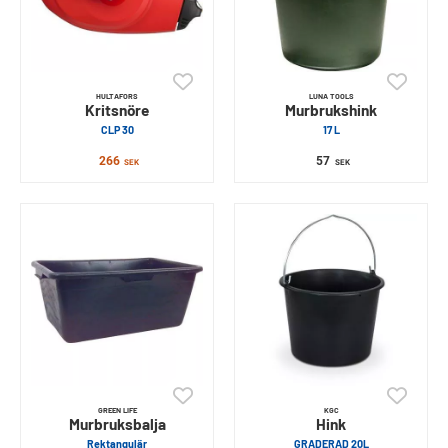
HULTAFORS
LUNA TOOLS
Kritsnöre
Murbrukshink
CLP 30
17 L
266
57
SEK
SEK
GREEN LIFE
KGC
Murbruksbalja
Hink
Rektangulär
GRADERAD 20L