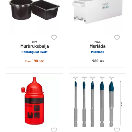
COFA
FINJA
Murbruksbalja
Murlåda
Rektangulär Svart
Murblock
190
980
Från
SEK
SEK