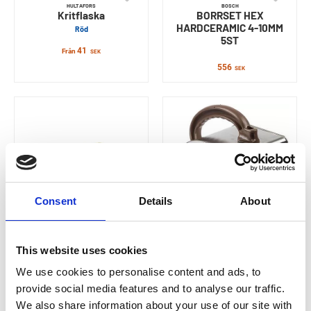
HULTAFORS
BOSCH
Kritflaska
BORRSET HEX
HARDCERAMIC 4-10MM
Röd
5ST
41
Från
SEK
556
SEK
Consent
Details
About
KGC
KGC
Decolistskiva / Svärd
Stänkputsapparat
This website uses cookies
We use cookies to personalise content and ads, to
634,01
1 040
Från
SEK
SEK
provide social media features and to analyse our traffic.
We also share information about your use of our site with