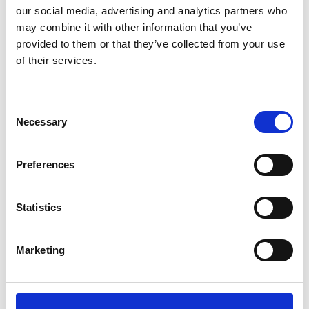
our social media, advertising and analytics partners who
may combine it with other information that you’ve
provided to them or that they’ve collected from your use
of their services.
Consent
Necessary
Selection
LUNA TOOLS
KGC
Hantverkarhink
Blandare
Ergonomisk 25 L
ULTRA
Preferences
118
441,04
SEK
SEK
Statistics
Marketing