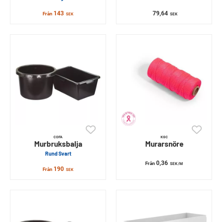
143
79,64
Från
SEK
SEK
COFA
KGC
Murbruksbalja
Murarsnöre
Rund Svart
0,36
Från
SEK
/M
190
Från
SEK