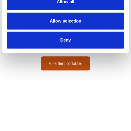
Allow all
HULTAFORS
Allow selection
Kritsnöre
AL 30
220
SEK
Deny
Visa fler produkter