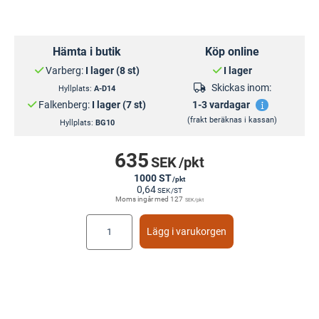
Hämta i butik
Köp online
Varberg:
I lager (8 st)
I lager
Skickas inom:
Hyllplats:
A-D14
Falkenberg:
I lager (7 st)
1-3 vardagar
(frakt beräknas i kassan)
Hyllplats:
BG10
635
SEK
/pkt
1000 ST
/pkt
0,64
SEK
/ST
Moms ingår med
127
SEK
/pkt
Lägg i varukorgen