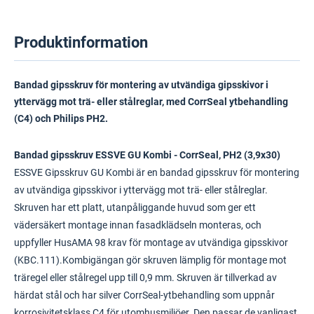
Produktinformation
Bandad gipsskruv för montering av utvändiga gipsskivor i
yttervägg mot trä- eller stålreglar, med CorrSeal ytbehandling
(C4) och Philips PH2.
Bandad gipsskruv ESSVE GU Kombi - CorrSeal, PH2 (3,9x30)
ESSVE Gipsskruv GU Kombi är en bandad gipsskruv för montering
av utvändiga gipsskivor i yttervägg mot trä- eller stålreglar.
Skruven har ett platt, utanpåliggande huvud som ger ett
vädersäkert montage innan fasadklädseln monteras, och
uppfyller HusAMA 98 krav för montage av utvändiga gipsskivor
(KBC.111).Kombigängan gör skruven lämplig för montage mot
träregel eller stålregel upp till 0,9 mm. Skruven är tillverkad av
härdat stål och har silver CorrSeal-ytbehandling som uppnår
korrosivitetsklass C4 för utomhusmiljöer. Den passar de vanligast