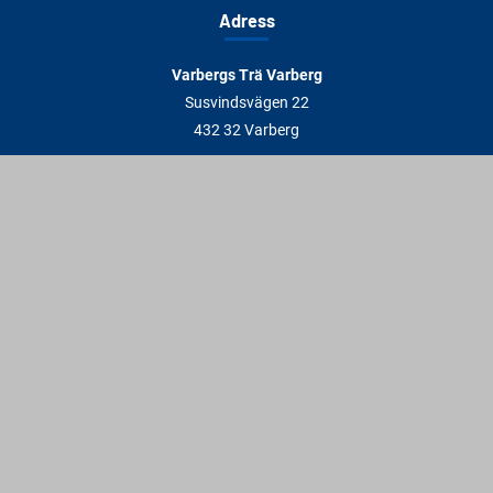
Adress
Varbergs Trä Varberg
Susvindsvägen 22
432 32 Varberg
Hitta till oss
Varbergs Trä Falkenberg
Plankagårdsvägen 3
311 45 Falkenberg
Hitta till oss
Kontakt
info@varbergstra.se
Varberg:
0340 69 00 00