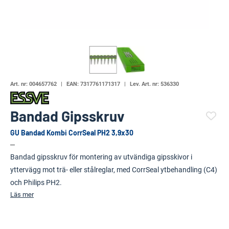
Art. nr:
004657762
EAN:
7317761171317
Lev. Art. nr:
536330
Bandad Gipsskruv
GU Bandad Kombi CorrSeal PH2 3,9x30
(120581-)
Bandad gipsskruv för montering av utvändiga gipsskivor i
yttervägg mot trä- eller stålreglar, med CorrSeal ytbehandling (C4)
och Philips PH2.
Läs mer