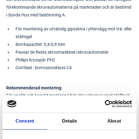
förekommande skruvautomaterna på marknaden och är bedömd
i Sunda Hus med bedömning A.
För montering av utvändig gipsskiva i yttervägg mot trä- eller
stålregel
Borrkapacitet: 0,4-0,9 mm
Passar de flesta skruvmaskiner/skruvautomater
Philips krysspår PH2
CorrSeal - korrosionsklass C4
Rekommenderad montering
För snabb och korrekt montering bör skruvdragare med ställbart
djupanslag användas. Skruven ska inte försänkas och skivans
ytskikt av kartong får inte skadas. Rekommenderat varvtal: 2800-
6000 varv/min (30-40 mm).
Consent
Details
About