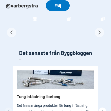
Det senaste från Byggbloggen
Tung infästning i betong
Byg
bad
Det finns många produkter för tung infästning,
En b