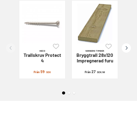
HECO
VARBERG TIMBER
Trallskruv
Protect
Bryggtrall 28x120
Sl
4
Impregnerad furu
59
27
Från
Från
SEK
SEK
/M