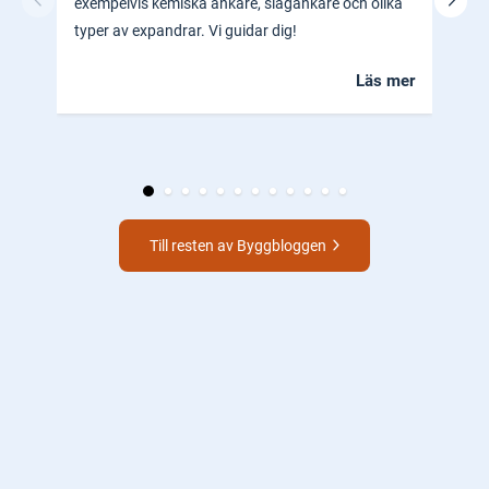
exempelvis kemiska ankare, slagankare och olika
ocks
typer av expandrar. Vi guidar dig!
hem.
Läs mer
Till resten av Byggbloggen