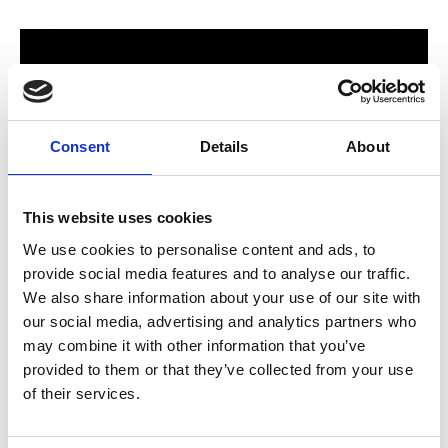
Consent
Details
About
This website uses cookies
We use cookies to personalise content and ads, to
provide social media features and to analyse our traffic.
För hela familjen
We also share information about your use of our site with
our social media, advertising and analytics partners who
2024 stod Varbergs nya butik och bygglagar klart. Förmodligen
may combine it with other information that you’ve
ett av Sveriges mest välsorterade byggvaruhus som välkomnar
provided to them or that they’ve collected from your use
både dig som konsument och proffskund. Varbergs Trä har allt
of their services.
som behövs för att bygga, renovera och utveckla ditt hem.