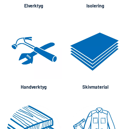
Elverktyg
Isolering
Handverktyg
Skivmaterial