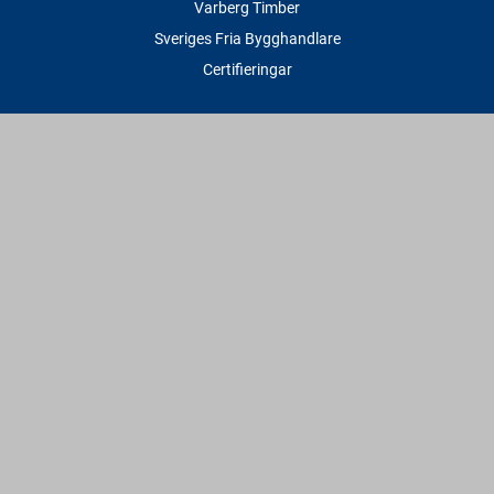
Varberg Timber
Sveriges Fria Bygghandlare
Certifieringar
Tjänster
Transport & Leverans
Gratis lånesläp
Rithjälp
Såg- & Hyvelservice
Beräknings- & Bygghjälp
Företagstjänster
Sponsring
Villkor & Fakta