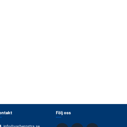
ontakt
Följ oss
info@varbergstra.se