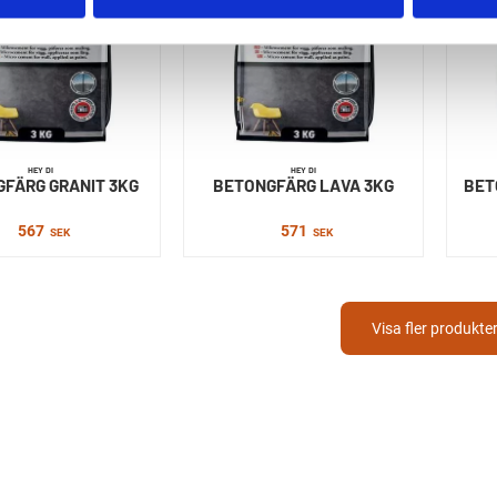
HEY DI
HEY DI
FÄRG GRANIT 3KG
BETONGFÄRG LAVA 3KG
BET
567
571
SEK
SEK
Visa fler produkte