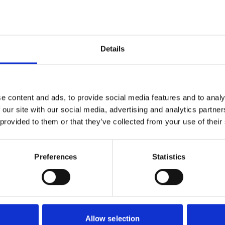
Details
e content and ads, to provide social media features and to analy
 our site with our social media, advertising and analytics partn
 provided to them or that they’ve collected from your use of their
HEY DI
HEY DI
RPUTS SLAMMA
YTBEHANDLING K11
AVJÄ
JUSGRÅ 5KG
SLAMMA 5KG
Preferences
Statistics
232
222
SEK
SEK
Allow selection