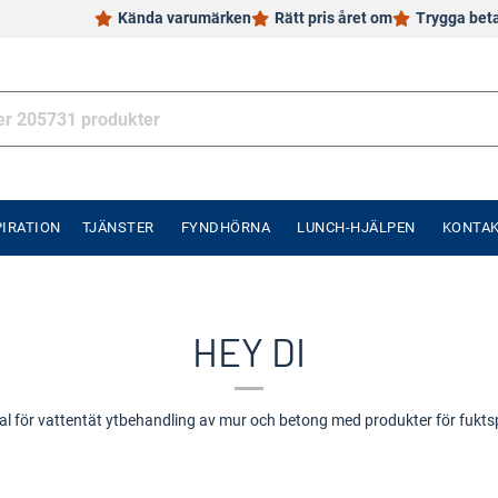
Kända varumärken
Rätt pris året om
Trygga bet
PIRATION
TJÄNSTER
FYNDHÖRNA
LUNCH-HJÄLPEN
KONTA
HEY DI
l för vattentät ytbehandling av mur och betong med produkter för fukts