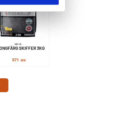
HEY DI
ONGFÄRG SKIFFER 3KG
571
SEK
r