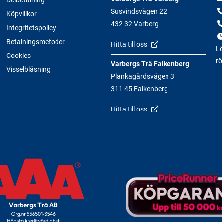
Susvindsvägen 22
Köpvillkor
432 32 Varberg
Integritetspolicy
Betalningsmetoder
Hitta till oss
Lö
Cookies
rö
Varbergs Trä Falkenberg
Visselblåsning
Plankagårdsvägen 3
311 45 Falkenberg
Hitta till oss