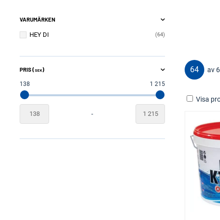
VARUMÄRKEN
HEY DI
64
64
av 
PRIS (
)
SEK
138
1 215
Visa pro
-