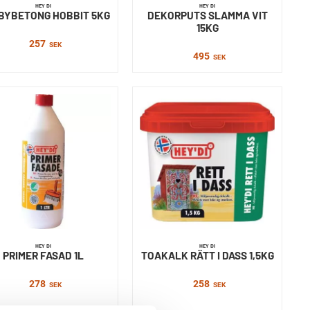
HEY DI
HEY DI
BYBETONG HOBBIT 5KG
DEKORPUTS SLAMMA VIT
15KG
257
SEK
495
SEK
HEY DI
HEY DI
PRIMER FASAD 1L
TOAKALK RÄTT I DASS 1,5KG
278
258
SEK
SEK