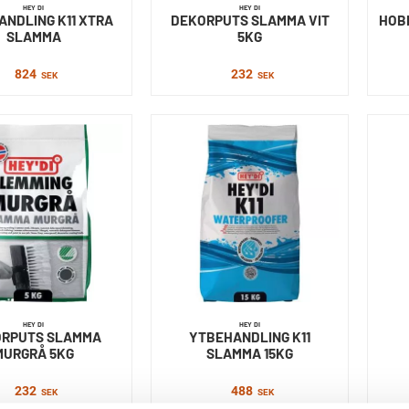
HEY DI
HEY DI
NDLING K11 XTRA
DEKORPUTS SLAMMA VIT
HOB
SLAMMA
5KG
824
232
SEK
SEK
HEY DI
HEY DI
RPUTS SLAMMA
YTBEHANDLING K11
MURGRÅ 5KG
SLAMMA 15KG
232
488
SEK
SEK