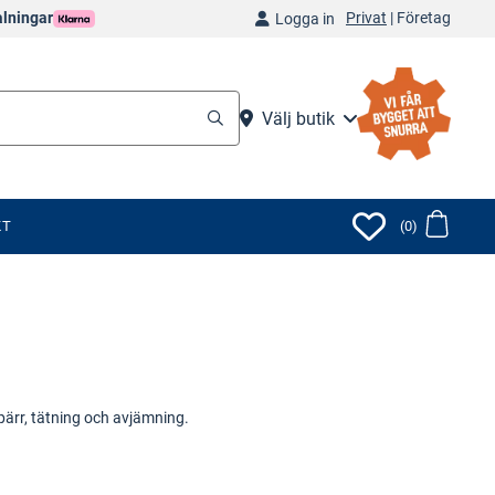
Privat
|
Företag
alningar
Logga in
Välj butik
KT
(0)
pärr, tätning och avjämning.