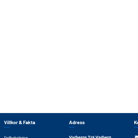
Villkor & Fakta
Adress
K
Varbergs Trä Varberg
Delbetalning