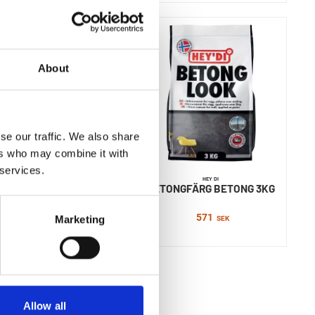
About
se our traffic. We also share
ers who may combine it with
 services.
HEY DI
HEY DI
MNING FIBERPLAN UTE
BETONGFÄRG BETONG 3KG
20KG
571
Marketing
SEK
305
SEK
Allow all