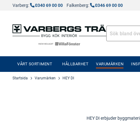
Varberg:
0340 69 00 00
Falkenberg:
0346 69 00 00
VÅRT SORTIMENT
HÅLLBARHET
VARUMÄRKEN
INS
Startsida
Varumärken
HEY DI
HEY DI erbjuder byggmateria