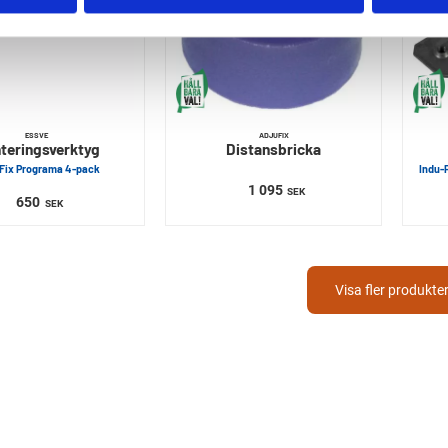
ESSVE
ADJUFIX
teringsverktyg
Distansbricka
Fix Programa 4-pack
Indu-
1 095
SEK
650
SEK
Visa fler produkte