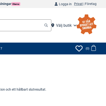
Privat
|
Företag
alningar
Logga in
Välj butik
KT
(0)
on och ett hållbart slutresultat.