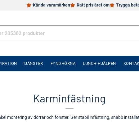
Kända varumärken
Rätt pris året om
Trygga bet
PIRATION
TJÄNSTER
FYNDHÖRNA
LUNCH-HJÄLPEN
KONTA
Karminfästning
el montering av dörrar och fönster. Ger stabil infästning, snabb installati