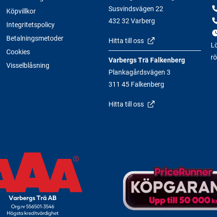
Susvindsvägen 22
Köpvillkor
432 32 Varberg
Integritetspolicy
Betalningsmetoder
Hitta till oss
Lö
Cookies
rö
Varbergs Trä Falkenberg
Visselblåsning
Plankagårdsvägen 3
311 45 Falkenberg
Hitta till oss