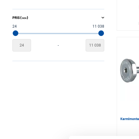
PRIS (
)
SEK
24
11 038
-
Karmlmontag