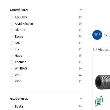
VARUMÄRKEN
ADJUFIX
13
Arvid Nilsson
20
BÅREBO
1
105
av 
Essve
26
FAST
11
FIX
Visa pro
1
Habo
5
Thomee
1
WINBAG
4
VSB
22
Yato
1
MILJÖSYMBOL
Basta
44