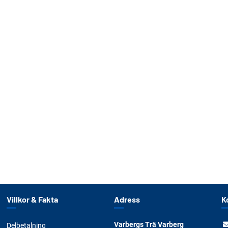
Villkor & Fakta
Adress
K
Varbergs Trä Varberg
Delbetalning