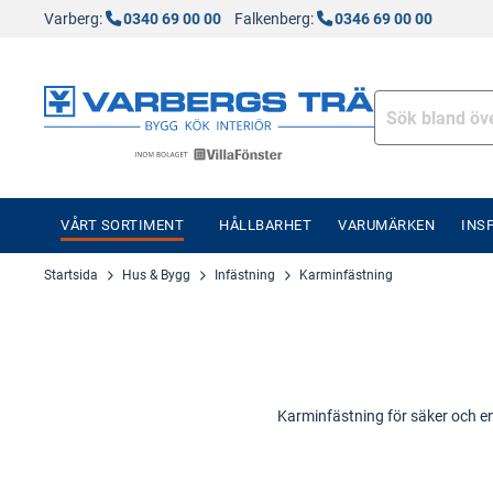
Varberg:
0340 69 00 00
Falkenberg:
0346 69 00 00
VÅRT SORTIMENT
HÅLLBARHET
VARUMÄRKEN
INS
Startsida
Hus & Bygg
Infästning
Karminfästning
Karminfästning för säker och enk