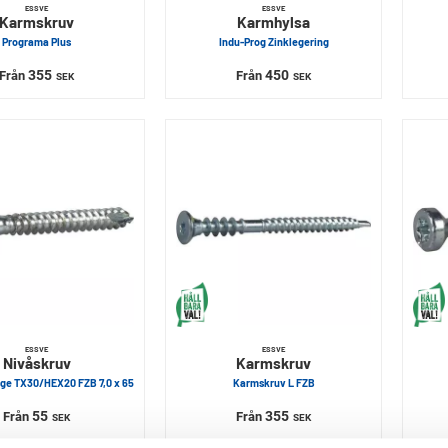
ESSVE
ESSVE
Karmskruv
Karmhylsa
Programa Plus
Indu-Prog Zinklegering
355
450
Från
Från
SEK
SEK
ESSVE
ESSVE
Nivåskruv
Karmskruv
e TX30/HEX20 FZB 7,0 x 65
Karmskruv L FZB
55
355
Från
Från
SEK
SEK