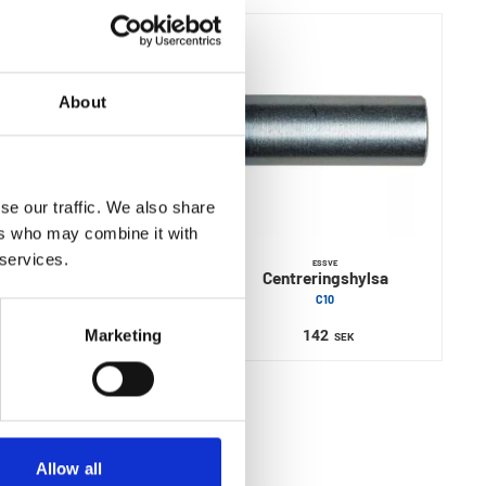
About
se our traffic. We also share
ers who may combine it with
 services.
ESSVE
ESSVE
Karmskruvsborr
Centreringshylsa
DLT-14/5 Programa
C10
Marketing
430
142
SEK
SEK
Allow all