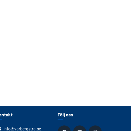
ontakt
Följ oss
info@varbergstra.se