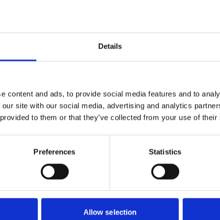
Details
e content and ads, to provide social media features and to analy
 our site with our social media, advertising and analytics partn
 provided to them or that they’ve collected from your use of their
ESSVE
ADJUFIX
iversalnyckel
Träskruv
-T För Karmskruv
TX30
Preferences
Statistics
164
310
Från
SEK
SEK
Allow selection