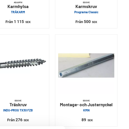
ADJUFIX
ESSVE
Karmhylsa
Karmskruv
TRÄKARM
Programa Classic
1 115
500
Från
Från
SEK
SEK
ESSVE
ESSVE
Träskruv
Montage- och Justernyckel
INDU-PROG TX30 FZB
KMN
276
89
Från
SEK
SEK