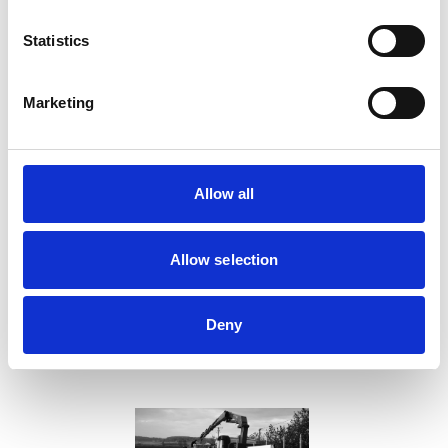
Statistics
BAS-P och BAS-U
Heta arbeten
Marketing
Allow all
Allow selection
Säkerhet vid arbete på
Säkerhetskultur &
höjd
Personlig
Deny
skyddsutrustning