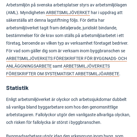
Arbetsmiljön på svenska arbetsplatser styrs av arbetsmiljölagen
(AML). Myndigheten
ARBETSMILJÖVERKET
har i uppdrag att
säkerställa att denna lagstiftning följs. För detta har
arbetsmiljöverket tagit fram detaljerade, juridiskt bindande,
bestämmelser för de krav som ställs på arbetsmiljöarbetet i ett
företag, beroende av vilken typ av verksamhet företaget bedriver.
För vad som gäller dig som är verksam inom byggbranschen se
ARBETSMILJÖVERKETS FÖRESKRIFTER FÖR BYGGNADS- OCH
ANLÄGGNINGSARBETE
samt
ARBETSMILJÖVERKETS
FÖRESKRIFTER OM SYSTEMATISKT ARBETSMILJÖARBETE
.
Statistik
Enligt arbetsmiljöverket är olyckor och arbetssjukdomar dubbelt
så vanliga bland byggarbetare som hos den genomsnittlige
arbetstagaren. Fallolyckor utgör den vanligaste allvarliga olyckan,
och risken för fallolycka är störst i byggbranschen.
Byggnadsarbetare utgör idag den yrkesgrupp inom bygg, som