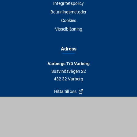
Integritetspolicy
Betalningsmetoder
Cookies
Visselblåsning
Adress
Varbergs Trä Varberg
Susvindsvägen 22
432 32 Varberg
Hitta till oss
Varbergs Trä Falkenberg
Plankagårdsvägen 3
311 45 Falkenberg
Hitta till oss