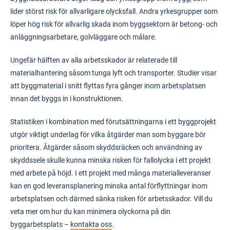
lider störst risk för allvarligare olycksfall. Andra yrkesgrupper som
löper hög risk för allvarlig skada inom byggsektorn är betong- och
anläggningsarbetare, golvläggare och målare.
Ungefär hälften av alla arbetsskador är relaterade till
materialhantering såsom tunga lyft och transporter. Studier visar
att byggmaterial i snitt flyttas fyra gånger inom arbetsplatsen
innan det byggs in i konstruktionen.
Statistiken i kombination med förutsättningarna i ett byggprojekt
utgör viktigt underlag för vilka åtgärder man som byggare bör
prioritera. Åtgärder såsom skyddsräcken och användning av
skyddssele skulle kunna minska risken för fallolycka i ett projekt
med arbete på höjd. I ett projekt med många materialleveranser
kan en god leveransplanering minska antal förflyttningar inom
arbetsplatsen och därmed sänka risken för arbetsskador. Vill du
veta mer om hur du kan minimera olyckorna på din
byggarbetsplats –
kontakta oss
.