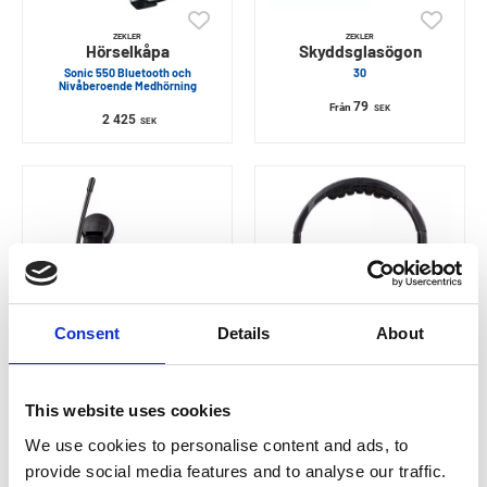
ZEKLER
ZEKLER
Hörselkåpa
Skyddsglasögon
Sonic 550 Bluetooth och
30
Nivåberoende Medhörning
79
Från
SEK
2 425
SEK
Consent
Details
About
ZEKLER
ZEKLER
Hörselkåpa för hjälm
Hörselkåpa
This website uses cookies
412RDBH FM-Radio & Bluetooth
402
We use cookies to personalise content and ads, to
3 750
215
SEK
SEK
provide social media features and to analyse our traffic.