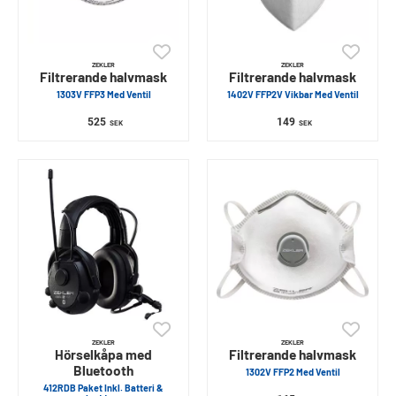
ZEKLER
ZEKLER
Filtrerande halvmask
Filtrerande halvmask
1303V FFP3 Med Ventil
1402V FFP2V Vikbar Med Ventil
525
149
SEK
SEK
ZEKLER
ZEKLER
Hörselkåpa med
Filtrerande halvmask
Bluetooth
1302V FFP2 Med Ventil
412RDB Paket Inkl. Batteri &