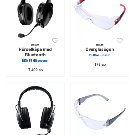
ZEKLER
ZEKLER
Hörselkåpa med
Överglasögon
Bluetooth
25 Klar Lins HC
NEO 85 Hjässbygel
178
SEK
7 400
SEK