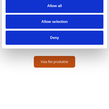
Allow all
Allow selection
ZEKLER
Hörselkåpa
412RD FM-radio och Nivåberoende
Medhörning
Deny
1 735
SEK
Visa fler produkter