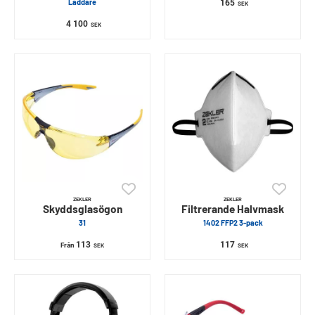
Laddare
165
SEK
4 100
SEK
ZEKLER
ZEKLER
Skyddsglasögon
Filtrerande Halvmask
31
1402 FFP2 3-pack
113
117
Från
SEK
SEK