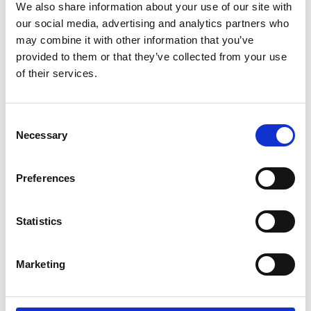
We also share information about your use of our site with
our social media, advertising and analytics partners who
may combine it with other information that you’ve
provided to them or that they’ve collected from your use
of their services.
Consent
Necessary
Selection
ZEKLER
ZEKLER
Skyddsglasögon
Visir med huvudställning
Preferences
36
10
100
345
Från
SEK
SEK
Statistics
Marketing