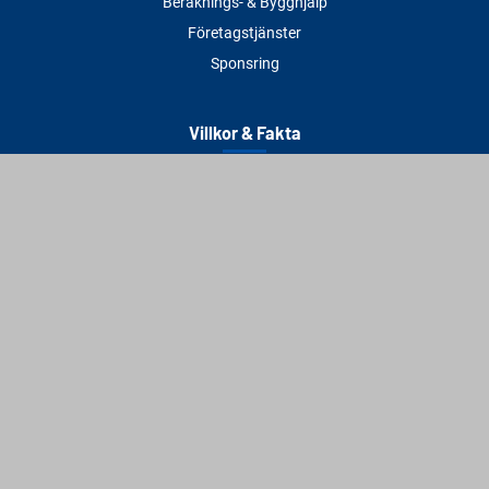
Beräknings- & Bygghjälp
Företagstjänster
Sponsring
Villkor & Fakta
Delbetalning
Köpvillkor
Integritetspolicy
Betalningsmetoder
Cookies
Visselblåsning
Adress
Varbergs Trä Varberg