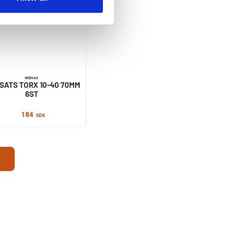
WEMAX
SATS TORX 10-40 70MM
6ST
184
SEK
r