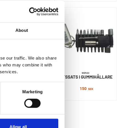
About
se our traffic. We also share
ers who may combine it with
 services.
WEMAX
WEMAX
TSSATS BC 12-DEL PH
BITSSATS I GUMMIHÅLLARE
TXPZ MSH
150
SEK
Marketing
161
SEK
Allow all