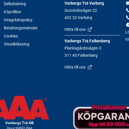
Varbergs Trä Varberg
Delbetalning
Susvindsvägen 22
Köpvillkor
432 32 Varberg
Integritetspolicy
Betalningsmetoder
Hitta till oss
Lö
Cookies
rö
Varbergs Trä Falkenberg
Visselblåsning
Plankagårdsvägen 3
311 45 Falkenberg
Hitta till oss