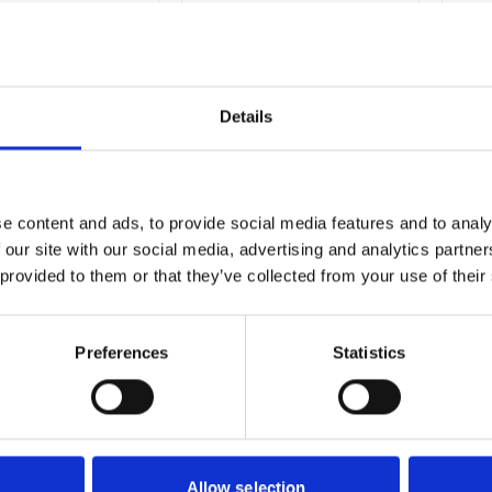
Details
e content and ads, to provide social media features and to analy
 our site with our social media, advertising and analytics partn
 provided to them or that they’ve collected from your use of their
WEMAX
WEMAX
Bitssats
BITSSATS 70MM 6ST
BI
BC PH/TX
205
SEK
Preferences
Statistics
191
SEK
Allow selection