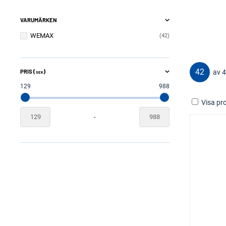
VARUMÄRKEN
WEMAX
42
42
PRIS (
)
av 
SEK
129
988
Visa pro
-