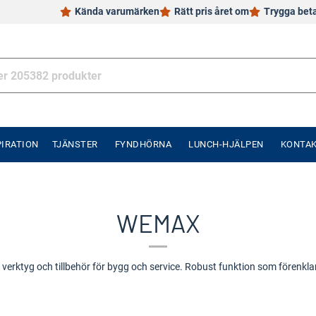
Kända varumärken
Rätt pris året om
Trygga bet
PIRATION
TJÄNSTER
FYNDHÖRNA
LUNCH-HJÄLPEN
KONTA
WEMAX
verktyg och tillbehör för bygg och service. Robust funktion som förenkla