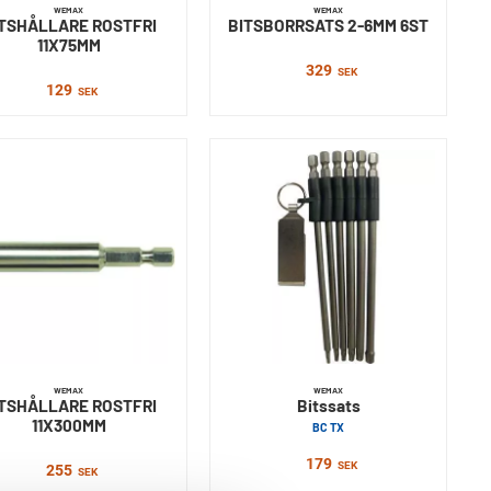
WEMAX
WEMAX
TSHÅLLARE ROSTFRI
BITSBORRSATS 2-6MM 6ST
11X75MM
329
SEK
129
SEK
WEMAX
WEMAX
TSHÅLLARE ROSTFRI
Bitssats
11X300MM
BC TX
179
SEK
255
SEK