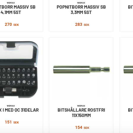
WEMAX
WEMAX
TBORR MASSIV SB
POPNITBORR MASSIV SB
BI
4,1MM 5ST
3,3MM 5ST
270
283
SEK
SEK
WEMAX
WEMAX
 I MED QC 31DELAR
BITSHÅLLARE ROSTFRI
BI
11X150MM
151
SEK
154
SEK