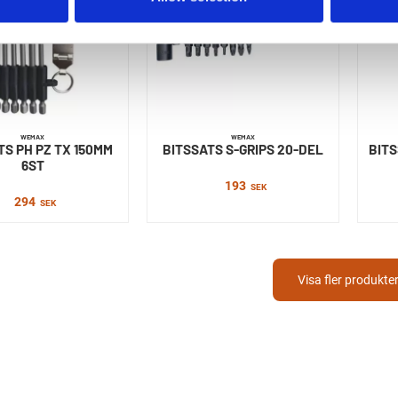
WEMAX
WEMAX
TS PH PZ TX 150MM
BITSSATS S-GRIPS 20-DEL
BITS
6ST
193
SEK
294
SEK
Visa fler produkte