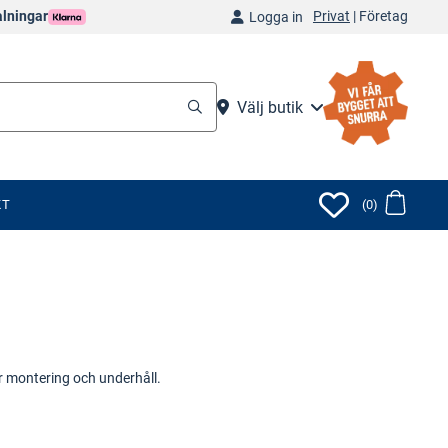
Privat
|
Företag
alningar
Logga in
Välj butik
KT
(0)
r montering och underhåll.