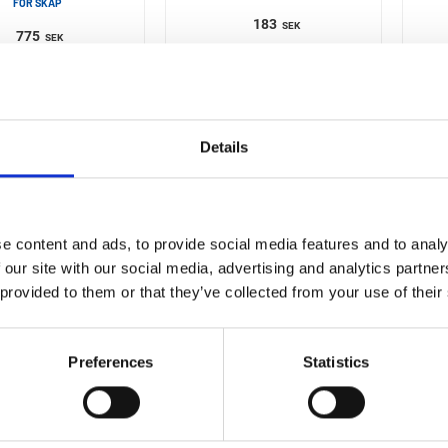
FÖR SKÅP
183
SEK
775
SEK
Details
e content and ads, to provide social media features and to analy
 our site with our social media, advertising and analytics partn
 provided to them or that they’ve collected from your use of their
VIKING ARM
VIKING ARM
ralltillbehör
Tvingverktyg
SET
Preferences
Statistics
1 543
SEK
2 500
Från
SEK