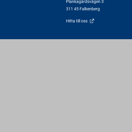
Plankagårdsvägen 3
311 45 Falkenberg
Hitta till oss
Varbergs Trä - En av Sveriges Fria Bygghandlare