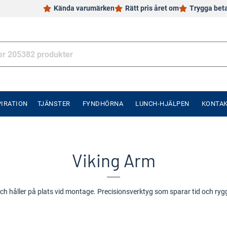
Kända varumärken
Rätt pris året om
Trygga bet
PIRATION
TJÄNSTER
FYNDHÖRNA
LUNCH-HJÄLPEN
KONTA
Viking Arm
och håller på plats vid montage. Precisionsverktyg som sparar tid och ryg