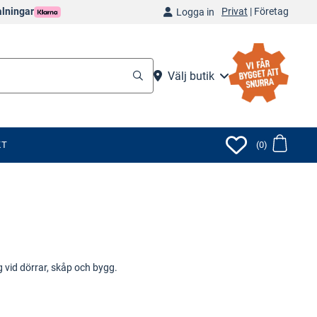
Privat
|
Företag
alningar
Logga in
Välj butik
KT
(0)
g vid dörrar, skåp och bygg.