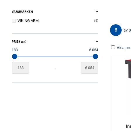
VARUMÄRKEN
VIKING ARM
8
8
av 8
PRIS (
)
SEK
Visa pro
183
6 054
-
In