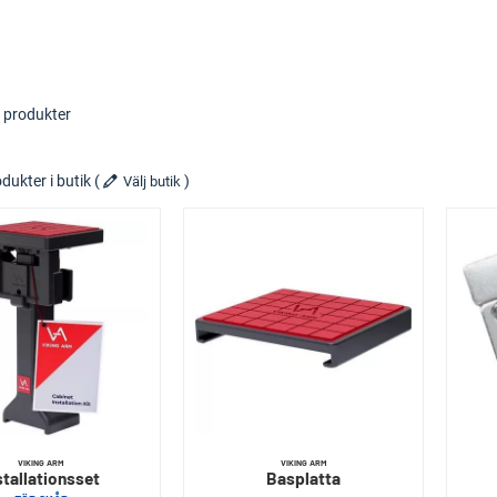
 produkter
dukter i butik
(
)
Välj butik
VIKING ARM
VIKING ARM
stallationsset
Basplatta