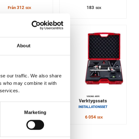
312
183
Från
SEK
SEK
About
se our traffic. We also share
ers who may combine it with
 services.
VIKING ARM
VIKING ARM
Verktygssats
Verktygssats
X2 SET
INSTALLATIONSSET
Marketing
4 523
6 054
SEK
SEK