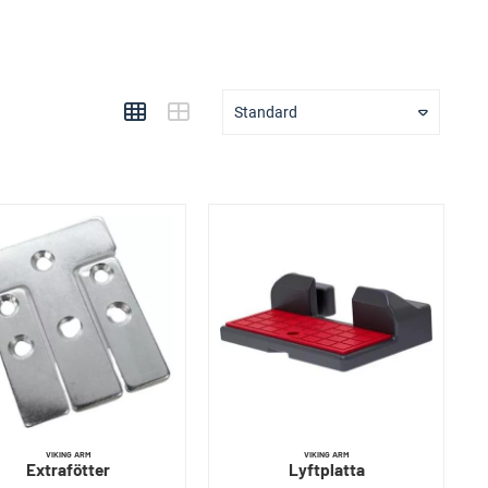
Standard
VIKING ARM
VIKING ARM
Extrafötter
Lyftplatta