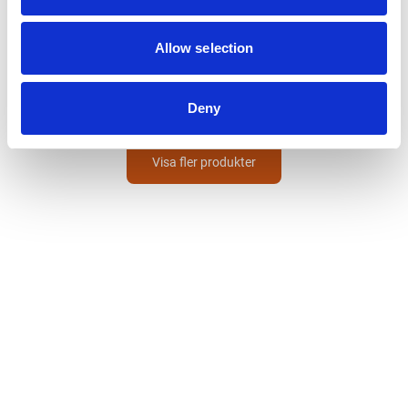
UVEX
Hjälminredning
Allow selection
Pheos 9760001
235
SEK
Deny
Visa fler produkter