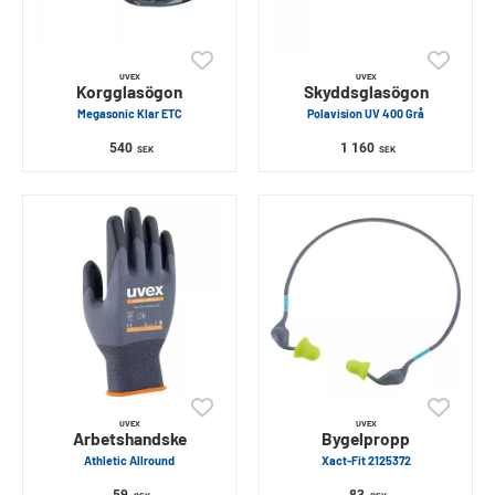
UVEX
UVEX
Korgglasögon
Skyddsglasögon
Megasonic Klar ETC
Polavision UV 400 Grå
540
1 160
SEK
SEK
UVEX
UVEX
Arbetshandske
Bygelpropp
Athletic Allround
Xact-Fit 2125372