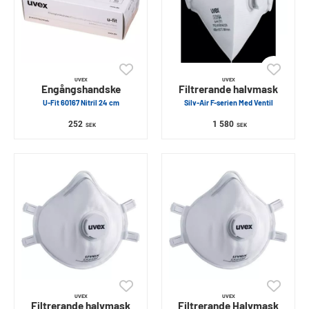
UVEX
UVEX
Engångshandske
Filtrerande halvmask
U-Fit 60167 Nitril 24 cm
Silv-Air F-serien Med Ventil
252
1 580
SEK
SEK
UVEX
UVEX
Filtrerande halvmask
Filtrerande Halvmask