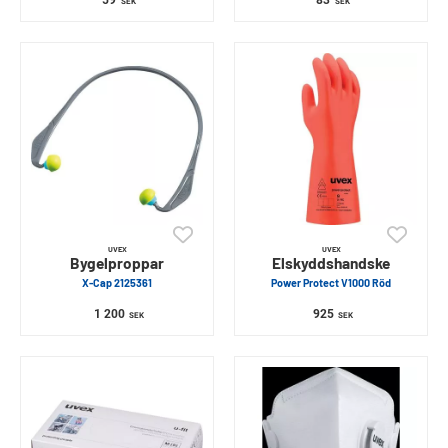
59
83
SEK
SEK
UVEX
UVEX
Bygelproppar
Elskyddshandske
X-Cap 2125361
Power Protect V1000 Röd
1 200
925
SEK
SEK