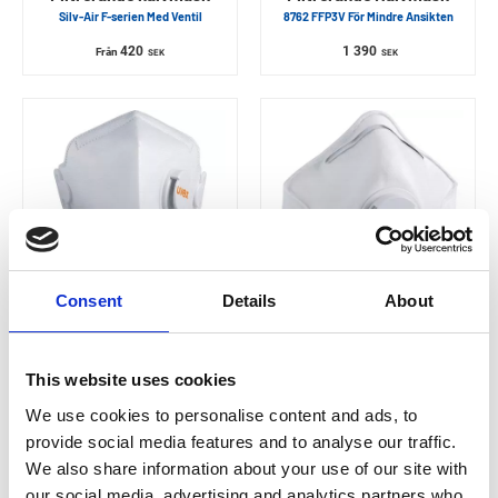
Silv-Air F-serien Med Ventil
8762 FFP3V För Mindre Ansikten
420
1 390
Från
SEK
SEK
Consent
Details
About
UVEX
UVEX
Filtrerande Halvmask
Filtrerande Halvmask
Silv-Air 8743 FFP2V Vikbar
Silv-Air 8742 FFP2V
This website uses cookies
206
197
SEK
SEK
We use cookies to personalise content and ads, to
provide social media features and to analyse our traffic.
We also share information about your use of our site with
our social media, advertising and analytics partners who