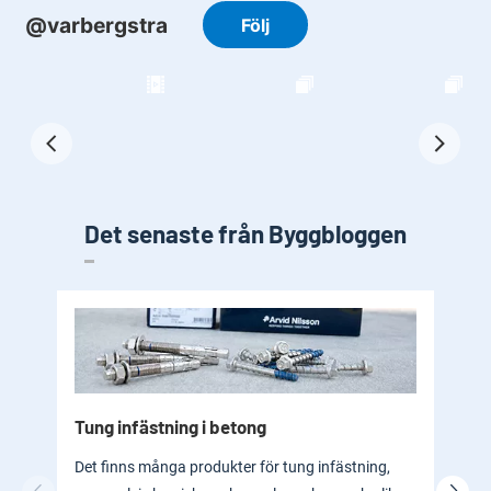
Det senaste från Byggbloggen
Tung infästning i betong
Byg
bad
Det finns många produkter för tung infästning,
En b