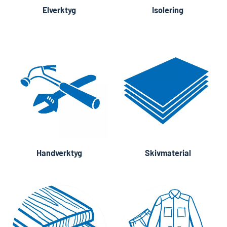
Elverktyg
Isolering
Handverktyg
Skivmaterial