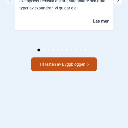
exempelvis kemiska ankare, slagankare och olika
ocks
typer av expandrar. Vi guidar dig!
hem.
Läs mer
Till resten av Byggbloggen