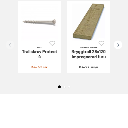
HECO
VARBERG TIMBER
Trallskruv
Protect
Bryggtrall 28x120
Sl
4
Impregnerad furu
59
27
Från
Från
SEK
SEK
/M