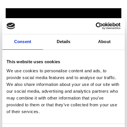
Consent
Details
About
This website uses cookies
We use cookies to personalise content and ads, to
provide social media features and to analyse our traffic.
För hela familjen
We also share information about your use of our site with
our social media, advertising and analytics partners who
2024 stod Varbergs nya butik och bygglagar klart. Förmodligen
may combine it with other information that you’ve
ett av Sveriges mest välsorterade byggvaruhus som välkomnar
provided to them or that they’ve collected from your use
både dig som konsument och proffskund. Varbergs Trä har allt
of their services.
som behövs för att bygga, renovera och utveckla ditt hem.