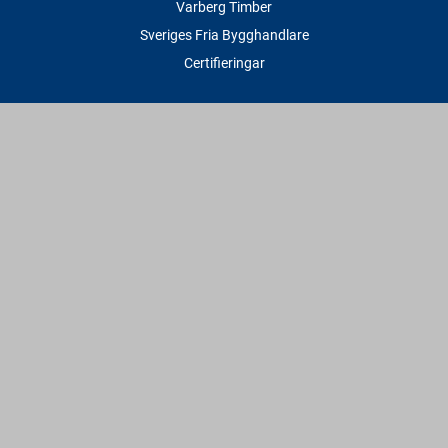
Varberg Timber
Sveriges Fria Bygghandlare
Certifieringar
Tjänster
Transport & Leverans
Gratis lånesläp
Rithjälp
Såg- & Hyvelservice
Beräknings- & Bygghjälp
Företagstjänster
Sponsring
Villkor & Fakta