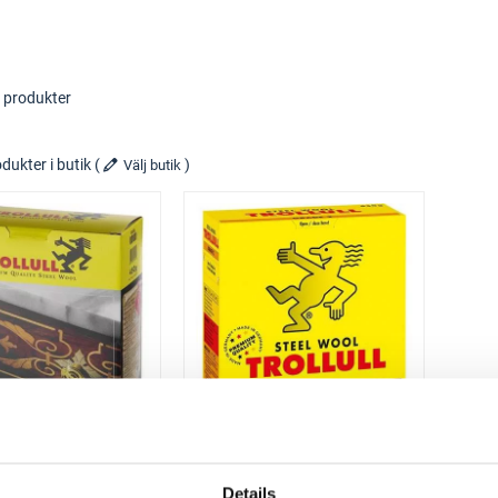
 produkter
dukter i butik
(
)
Välj butik
TROLLULL
TROLLULL
Stålull
Stålull
0,5 kg 60 mm
60 mm
Details