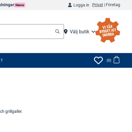
Privat
|
Företag
alningar
Logga in
Välj butik
KT
(0)
h grillgaller.