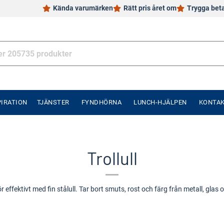
Kända varumärken
Rätt pris året om
Trygga bet
PIRATION
TJÄNSTER
FYNDHÖRNA
LUNCH-HJÄLPEN
KONTA
Trollull
ör effektivt med fin stålull. Tar bort smuts, rost och färg från metall, glas oc