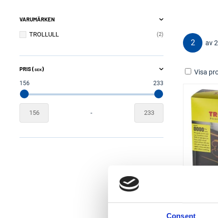
VARUMÄRKEN
TROLLULL
2
2
av 2
PRIS (
)
SEK
Visa pro
156
233
-
Consent