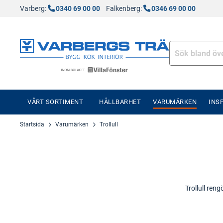
Varberg:
0340 69 00 00
Falkenberg:
0346 69 00 00
VÅRT SORTIMENT
HÅLLBARHET
VARUMÄRKEN
INS
Startsida
Varumärken
Trollull
Trollull reng