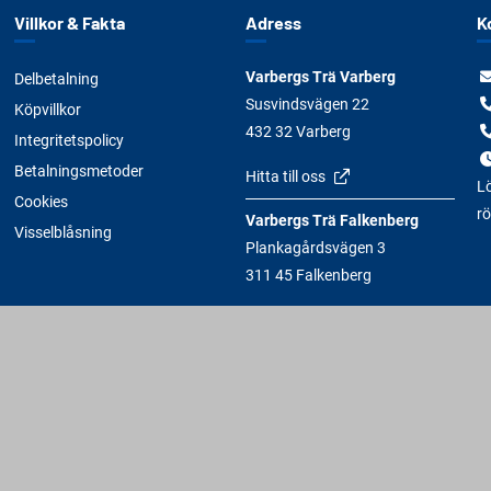
Villkor & Fakta
Adress
K
Varbergs Trä Varberg
Delbetalning
Susvindsvägen 22
Köpvillkor
432 32 Varberg
Integritetspolicy
Betalningsmetoder
Hitta till oss
Lö
Cookies
rö
Varbergs Trä Falkenberg
Visselblåsning
Plankagårdsvägen 3
311 45 Falkenberg
Hitta till oss