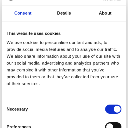
Consent
Details
About
TOOLFLEX
TOOLFLEX
Skena inkl.
Slanghållare
installationskit
ONE
ONE
163
This website uses cookies
SEK
188
Från
SEK
We use cookies to personalise content and ads, to
provide social media features and to analyse our traffic.
We also share information about your use of our site with
our social media, advertising and analytics partners who
may combine it with other information that you’ve
provided to them or that they’ve collected from your use
of their services.
Consent
Necessary
Selection
Preferences