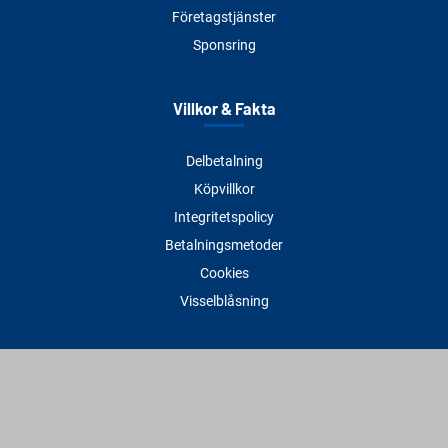
Företagstjänster
Sponsring
Villkor & Fakta
Delbetalning
Köpvillkor
Integritetspolicy
Betalningsmetoder
Cookies
Visselblåsning
Adress
Varbergs Trä Varberg
Susvindsvägen 22