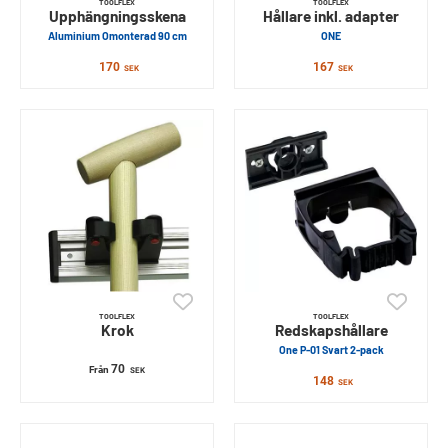
TOOLFLEX
TOOLFLEX
Upphängningsskena
Hållare inkl. adapter
Aluminium Omonterad 90 cm
ONE
170
167
SEK
SEK
TOOLFLEX
TOOLFLEX
Krok
Redskapshållare
One P-01 Svart 2-pack
70
Från
SEK
148
SEK