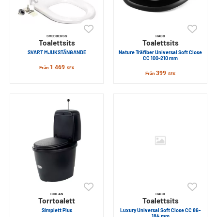
SVEDBERGS
HABO
Toalettsits
Toalettsits
SVART MJUKSTÄNGANDE
Nature Träfiber Universal Soft Close
CC 100-210 mm
1 469
Från
SEK
399
Från
SEK
BIOLAN
HABO
Torrtoalett
Toalettsits
Simplett Plus
Luxury Universal Soft Close CC 86-
184 mm