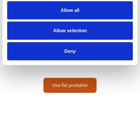
Allow all
Allow selection
HAFA
Toalettlock
Kioto/ocean
Deny
710
SEK
Visa fler produkter