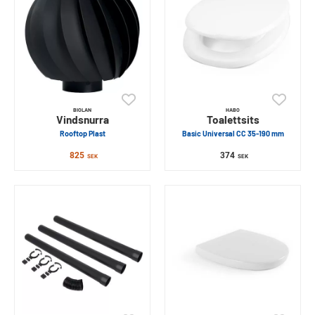
BIOLAN
HABO
Vindsnurra
Toalettsits
Rooftop Plast
Basic Universal CC 35-190 mm
825
374
SEK
SEK