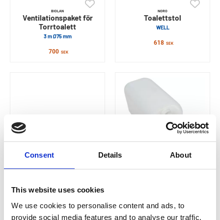
BIOLAN
NORO
Ventilationspaket för
Toalettstol
Torrtoalett
WELL
3 m Ø75 mm
618
SEK
700
SEK
Consent
Details
About
HABO
BIOLAN
Toalettsits
Kanisterpaket för
Torrtoalett
This website uses cookies
Duo Universal Med Barnsits CC 76-
174 mm
25 L
We use cookies to personalise content and ads, to
311
SEK
510
SEK
provide social media features and to analyse our traffic.