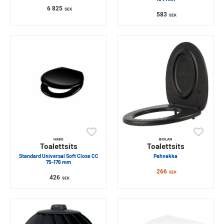
6 825
SEK
583
SEK
HABO
BIOLAN
Toalettsits
Toalettsits
Standard Universal Soft Close CC
Pahvakka
75-176 mm
266
SEK
426
SEK