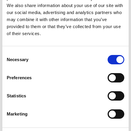
We also share information about your use of our site with
our social media, advertising and analytics partners who
may combine it with other information that you’ve
provided to them or that they’ve collected from your use
of their services.
Consent
Necessary
Selection
NORO
BIOLAN
Toalettstol
Strömaterial till
Preferences
frystoalett
WELL NO-RIM
Strömaterial För Fritidstoalett 24 l
2 995
Från
SEK
164
SEK
Statistics
Marketing