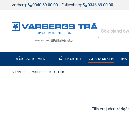
Varberg:
0340 69 00 00
Falkenberg:
0346 69 00 00
VÅRT SORTIMENT
HÅLLBARHET
VARUMÄRKEN
INS
Startsida
Varumärken
Tilia
Tilia erbjuder trädg