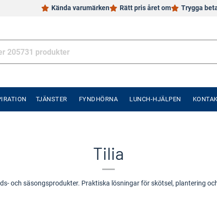
Kända varumärken
Rätt pris året om
Trygga bet
PIRATION
TJÄNSTER
FYNDHÖRNA
LUNCH-HJÄLPEN
KONTA
Tilia
årds- och säsongsprodukter. Praktiska lösningar för skötsel, plantering o