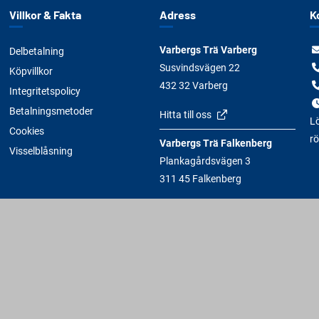
Villkor & Fakta
Adress
K
Varbergs Trä Varberg
Delbetalning
Susvindsvägen 22
Köpvillkor
432 32 Varberg
Integritetspolicy
Betalningsmetoder
Hitta till oss
Lö
Cookies
rö
Varbergs Trä Falkenberg
Visselblåsning
Plankagårdsvägen 3
311 45 Falkenberg
Hitta till oss