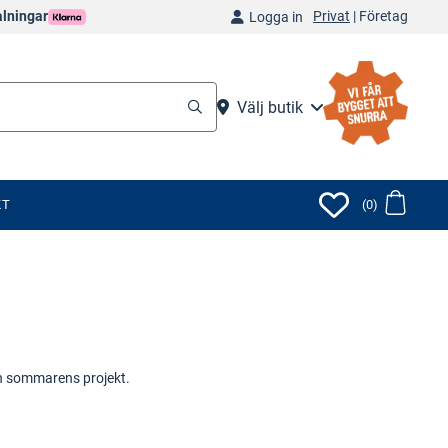
Privat
|
Företag
alningar
Logga in
Välj butik
KT
(0)
ch sommarens projekt.