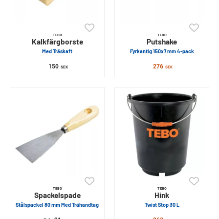
TEBO
TEBO
Kalkfärgborste
Putshake
Med Träskaft
Fyrkantig 150x7 mm 4-pack
150
276
SEK
SEK
TEBO
TEBO
Spackelspade
Hink
Stålspackel 80 mm Med Trähandtag
Twist Stop 30 L