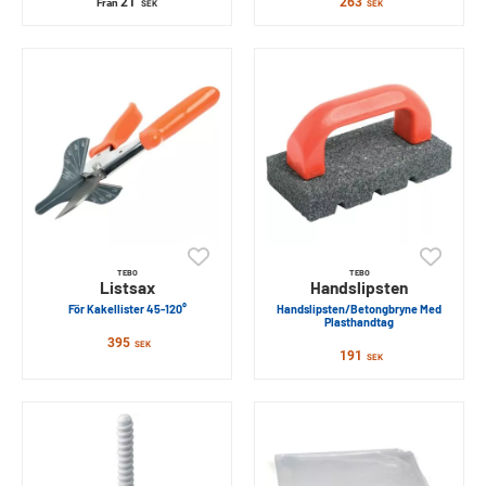
21
263
Från
SEK
SEK
TEBO
TEBO
Listsax
Handslipsten
För Kakellister 45-120°
Handslipsten/Betongbryne Med
Plasthandtag
395
SEK
191
SEK