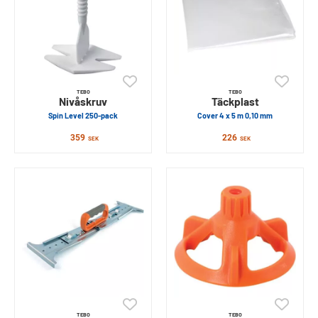
TEBO
TEBO
Nivåskruv
Täckplast
Spin Level 250-pack
Cover 4 x 5 m 0,10 mm
359
226
SEK
SEK
TEBO
TEBO