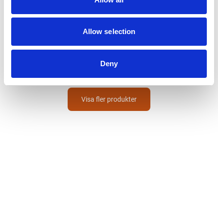
TEBO
Bredspackel
Allow selection
Rundtandad Plywoodhandtag
Stålblad
91
SEK
Deny
Visa fler produkter