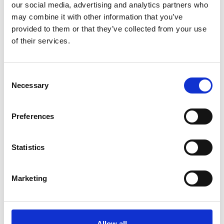
our social media, advertising and analytics partners who
may combine it with other information that you’ve
provided to them or that they’ve collected from your use
of their services.
Consent
Necessary
Selection
TEBO
TEBO
Blixtlåsdörr
Bredspackel
Cover U XL 2,15x2,24
Plywoodhandtag Stålblad
Preferences
251
60
Från
SEK
SEK
Statistics
Marketing
Allow all