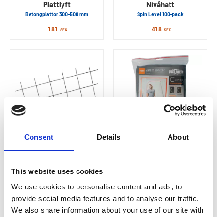
Plattlyft
Nivåhatt
Betongplattor 300-500 mm
Spin Level 100-pack
181
418
SEK
SEK
Consent
Details
About
TEBO
TEBO
Armeringsnät
Blixtlåsdörr
765×1165×65×65×2,5
Cover Andningsbar C
This website uses cookies
54
204
SEK
SEK
We use cookies to personalise content and ads, to
provide social media features and to analyse our traffic.
We also share information about your use of our site with