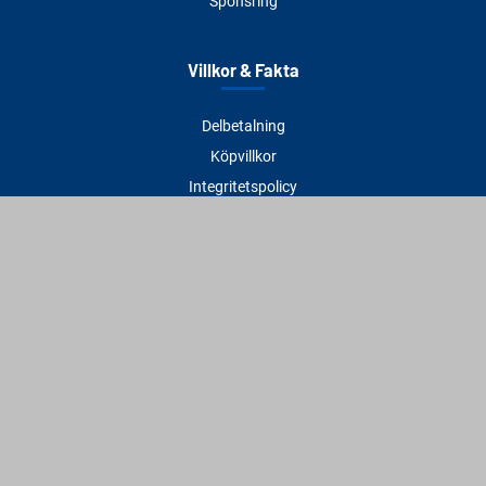
Sponsring
Villkor & Fakta
Delbetalning
Köpvillkor
Integritetspolicy
Betalningsmetoder
Cookies
Visselblåsning
Adress
Varbergs Trä Varberg
Susvindsvägen 22
432 32 Varberg