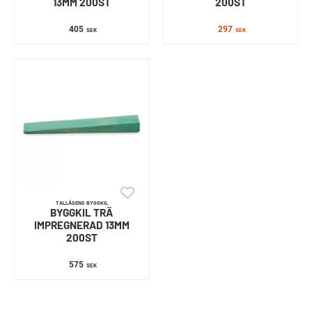
13MM 200ST
200ST
405
297
SEK
SEK
TALLÅSENS BYGGKIL
BYGGKIL TRÄ
IMPREGNERAD 13MM
200ST
575
SEK