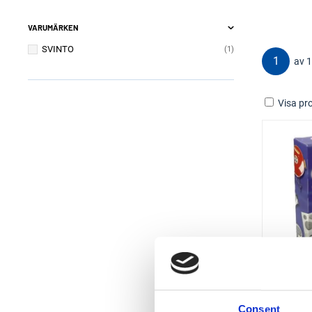
VARUMÄRKEN
SVINTO
1
1
av 1
Visa pro
Consent