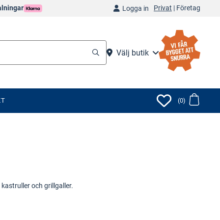
Privat
|
Företag
alningar
Logga in
Välj butik
KT
(0)
struller och grillgaller.