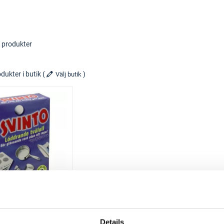
 produkter
dukter i butik
(
)
Välj butik
SVINTO
TVÅLULL
Details