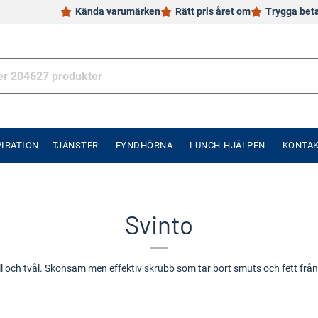
Kända varumärken
Rätt pris året om
Trygga bet
PIRATION
TJÄNSTER
FYNDHÖRNA
LUNCH-HJÄLPEN
KONTA
Svinto
l och tvål. Skonsam men effektiv skrubb som tar bort smuts och fett från ka