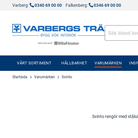
Varberg:
0340 69 00 00
Falkenberg:
0346 69 00 00
VÅRT SORTIMENT
HÅLLBARHET
VARUMÄRKEN
INS
Startsida
Varumärken
Svinto
Svinto rengör med stålul