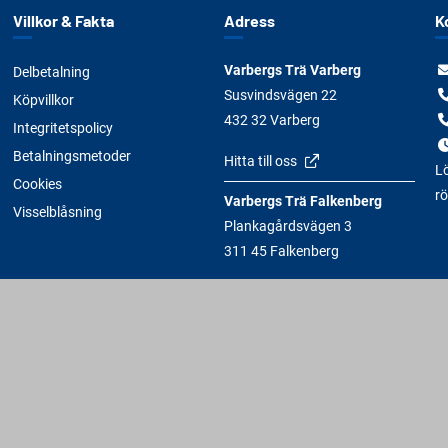
Villkor & Fakta
Adress
K
Varbergs Trä Varberg
Delbetalning
Susvindsvägen 22
Köpvillkor
432 32 Varberg
Integritetspolicy
Betalningsmetoder
Hitta till oss
Lö
Cookies
rö
Varbergs Trä Falkenberg
Visselblåsning
Plankagårdsvägen 3
311 45 Falkenberg
Hitta till oss