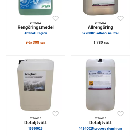
STROVELS
STROVELS
Rengöringsmedel
Allrengöring
Alfanol HD grön
14280025 alfanol neutral
308
1 780
Från
SEK
SEK
STROVELS
STROVELS
Detaljtvätt
Detaljtvätt
16580025
14240025 process aluminium