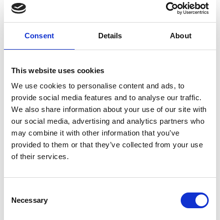
Grovrent
Kallavfettning
Serit combi
14390025 biosafe 200
2 342
2 744
SEK
SEK
Consent
Details
About
This website uses cookies
We use cookies to personalise content and ads, to
provide social media features and to analyse our traffic.
We also share information about your use of our site with
our social media, advertising and analytics partners who
may combine it with other information that you’ve
provided to them or that they’ve collected from your use
STROVELS
STROVELS
Maskindiskmedel
Rengöringsmedel
of their services.
Alkacip 9
Grovtvätt
4 100
1 369
Från
SEK
SEK
Consent
Necessary
Selection