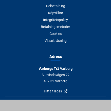
Delbetalning
Köpvillkor
Integritetspolicy
Betalningsmetoder
Cookies
Visselblåsning
Adress
Varbergs Trä Varberg
Susvindsvägen 22
432 32 Varberg
Hitta till oss
Varbergs Trä Falkenberg
Plankagårdsvägen 3