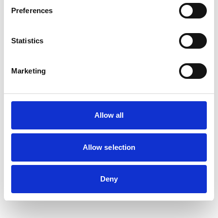
Preferences
Statistics
Marketing
STROVELS
STROVELS
Rostskyddsmedel
Smådelstvätt
Process ks
14350025
3 100
2 425
SEK
SEK
Allow all
Allow selection
Deny