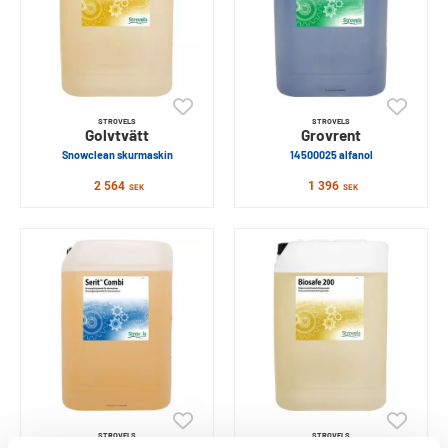
STROVELS
STROVELS
Golvtvätt
Grovrent
Snowclean skurmaskin
14500025 alfanol
2 564
1 396
SEK
SEK
STROVELS
STROVELS