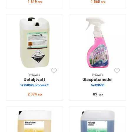
1 819
1 565
SEK
SEK
STROVELS
STROVELS
Detaljtvätt
Glasputsmedel
14250025 process fr
14319500
2 374
89
SEK
SEK