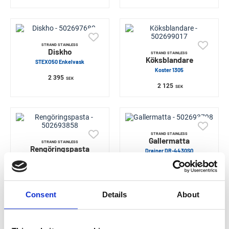
STRAND STAINLESS
Diskho
STRAND STAINLESS
Köksblandare
STEXO50 Enkelvask
Koster 1305
2 395
SEK
2 125
SEK
STRAND STAINLESS
Gallermatta
STRAND STAINLESS
Rengöringspasta
Drainer DR-4430SQ
CL-100 Strand Cleaner
499
SEK
139
SEK
Consent
Details
About