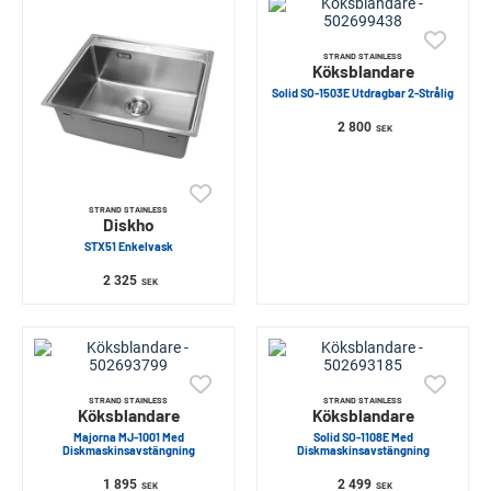
STRAND STAINLESS
Köksblandare
Solid SO-1503E Utdragbar 2-Strålig
2 800
SEK
STRAND STAINLESS
Diskho
STX51 Enkelvask
2 325
SEK
STRAND STAINLESS
STRAND STAINLESS
Köksblandare
Köksblandare
Majorna MJ-1001 Med
Solid SO-1108E Med
Diskmaskinsavstängning
Diskmaskinsavstängning
1 895
2 499
SEK
SEK