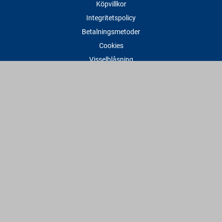
Köpvillkor
Integritetspolicy
Betalningsmetoder
Cookies
Visselblåsning
Adress
Varbergs Trä Varberg
Susvindsvägen 22
432 32 Varberg
Hitta till oss
Varbergs Trä Falkenberg
Plankagårdsvägen 3
311 45 Falkenberg