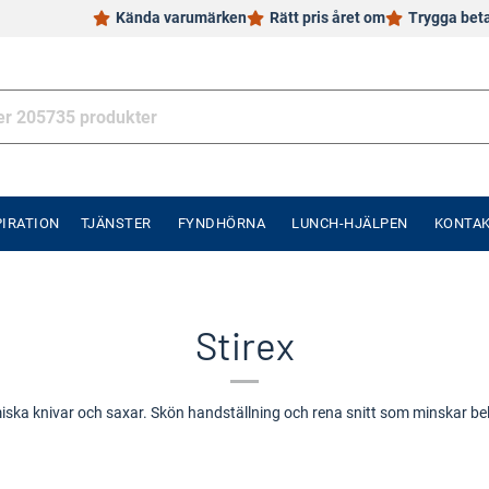
Kända varumärken
Rätt pris året om
Trygga bet
PIRATION
TJÄNSTER
FYNDHÖRNA
LUNCH-HJÄLPEN
KONTA
Stirex
miska knivar och saxar. Skön handställning och rena snitt som minskar bela