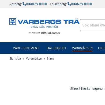
Varberg:
0340 69 00 00
Falkenberg:
0346 69 00 00
VÅRT SORTIMENT
HÅLLBARHET
VARUMÄRKEN
INS
Startsida
Varumärken
Stirex
Stirex tillverkar ergono