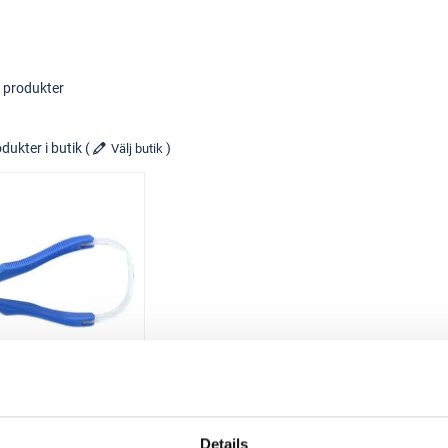
 produkter
dukter i butik
(
)
Välj butik
STIREX
onterinstång
P-20B
Details