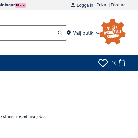
Privat
|
Företag
alningar
Logga in
Välj butik
KT
(0)
stning i repetitiva jobb.