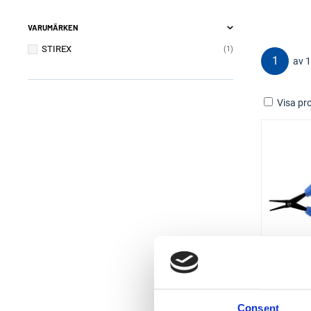
VARUMÄRKEN
STIREX
1
1
av 1
Visa pro
M
Consent