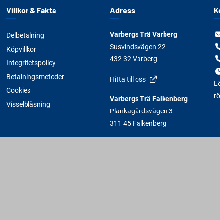
Villkor & Fakta
Adress
K
Varbergs Trä Varberg
Delbetalning
Susvindsvägen 22
Köpvillkor
432 32 Varberg
Integritetspolicy
Betalningsmetoder
Hitta till oss
Lö
Cookies
rö
Varbergs Trä Falkenberg
Visselblåsning
Plankagårdsvägen 3
311 45 Falkenberg
Hitta till oss