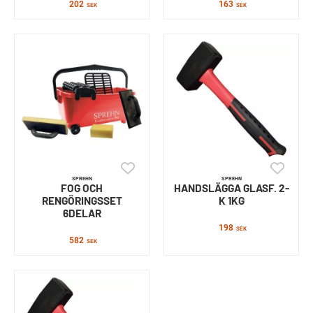
202
163
SEK
SEK
SPREHN
SPREHN
FOG OCH
HANDSLÄGGA GLASF. 2-
RENGÖRINGSSET
K 1KG
6DELAR
198
SEK
582
SEK