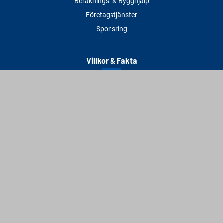
Beräknings- & Bygghjälp
Företagstjänster
Sponsring
Villkor & Fakta
Delbetalning
Köpvillkor
Integritetspolicy
Betalningsmetoder
Cookies
Visselblåsning
Adress
Varbergs Trä Varberg